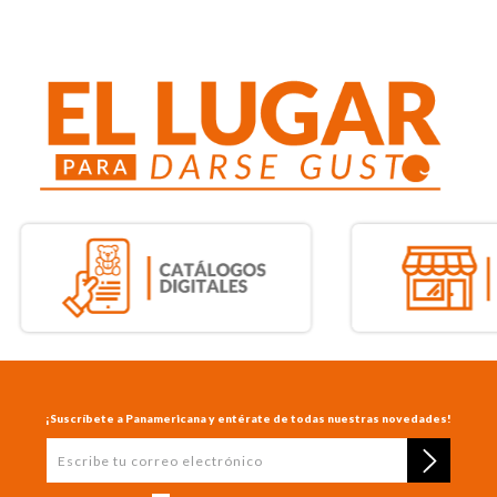
¡Suscríbete a Panamericana y entérate de todas nuestras novedades!