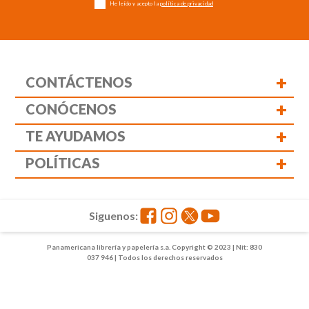
He leído y acepto la
política de privacidad
+
CONTÁCTENOS
+
CONÓCENOS
+
TE AYUDAMOS
+
POLÍTICAS
Siguenos:
Panamericana librería y papelería s.a. Copyright © 2023 | Nit: 830
037 946 | Todos los derechos reservados