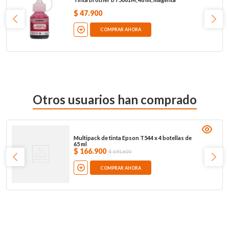
$
47
.
900
COMPRAR AHORA
Otros usuarios han comprado
Multipack de tinta Epson T544 x 4 botellas de
65 ml
$
166
.
900
$
191
.
600
COMPRAR AHORA