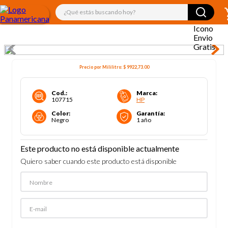
¿Qué estás buscando hoy?
Precio por
Mililitro
:
$ 9922,73
.00
Cod.
:
Marca
:
107715
HP
Color
:
Garantía
:
Negro
1 año
Este producto no está disponible actualmente
Quiero saber cuando este producto está disponible