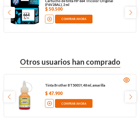
Cartucho de tinta HP 664 Tricolor Original
(F6V28AL), 2 ml
$
50
.
500
COMPRAR AHORA
Otros usuarios han comprado
Tinta Brother BT5001Y, 48 ml, amarilla
$
47
.
900
COMPRAR AHORA