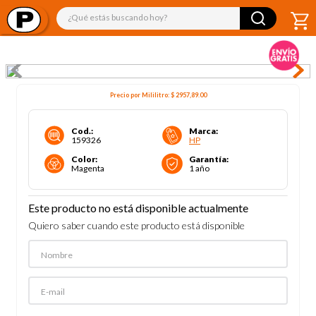
¿Qué estás buscando hoy?
Precio por
Mililitro
:
$ 2957,89
.00
Cod.
:
Marca
:
159326
HP
Color
:
Garantía
:
Magenta
1 año
Este producto no está disponible actualmente
Quiero saber cuando este producto está disponible