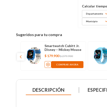
Departamento
Municipio
Sugeridos para tu compra
tt Jr.
Smartwatch Cubitt Jr.
 Mouse
Disney – Frozen
$
179
.
900
00
$
279
.
900
AHORA
COMPRAR AHORA
DESCRIPCIÓN
ESPECIF