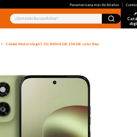
Panamericana más de 60 años
Contá
📌
¿Qué estás buscando hoy?
Catá
dig
Celular Motorola g67, 5G, RAM 8 GB, 256 GB, color lima