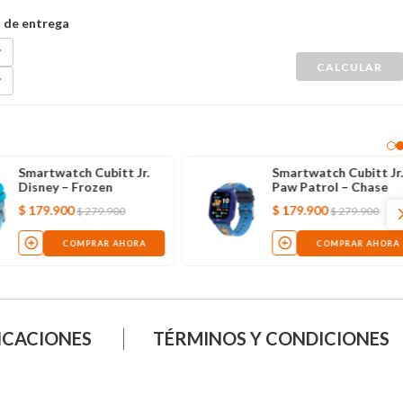
Smartwatch Cubitt Jr.
Smartwatch Cubitt Jr.
Paw Patrol – Chase
Disney – Cars
$
179
.
900
$
279
.
900
COMPRAR AHORA
NO DISPONIBLE
ICACIONES
TÉRMINOS Y CONDICIONES