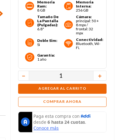
Memoria
Memoria
Ram
:
Interna
:
8 GB
256 GB
Tamaño De
Cámara
:
La Pantalla
principal: 50 +
(pulgadas)
:
8 mpx /
6.8"
frontal: 32
mpx
Conectividad
:
Doble Sim
:
Bluetooth, Wi-
Si
Fi.
Garantía
:
1 año
－
＋
AGREGAR AL CARRITO
COMPRAR AHORA