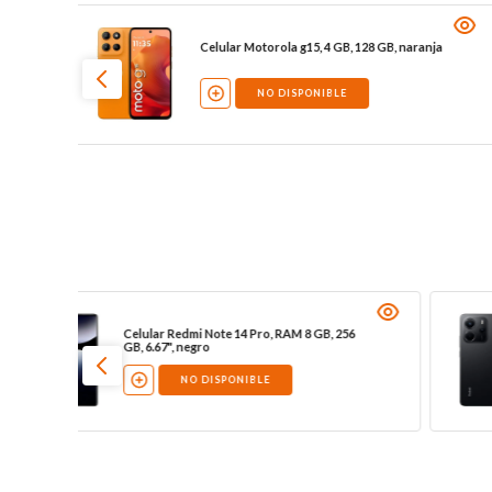
B,
Celular Motorola g15, 4 GB, 128 GB, naranja
NO DISPONIBLE
AM 8
Celular Redmi Note 14 Pro, RAM 8 GB, 256
GB, 6.67", negro
NO DISPONIBLE