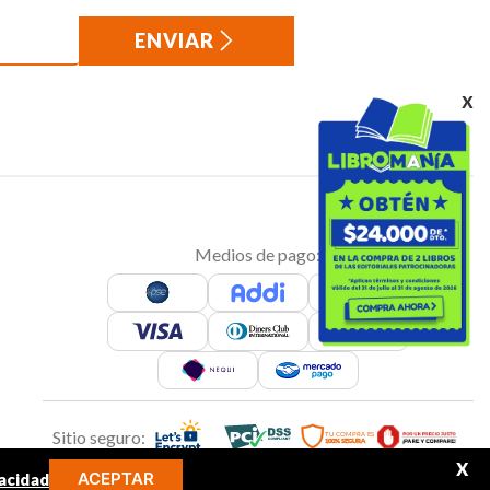
ENVIAR
x
Medios de pago:
Sitio seguro:
X
ACEPTAR
acidad