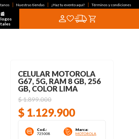
ctanos
Nuestras tiendas
¡Haz tu evento aquí!
Términos y condiciones
📰  
logos 
itales
CELULAR MOTOROLA
G67, 5G, RAM 8 GB, 256
GB, COLOR LIMA
$
1
.
899
.
000
$
1
.
129
.
900
Cod.
:
Marca
:
725008
MOTOROLA