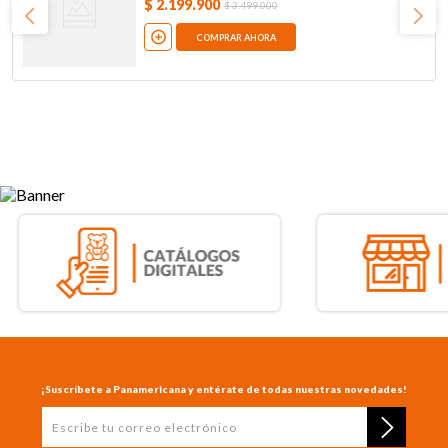
$
2
.
199
.
900
$
3
.
499
.
000
COMPRAR AHORA
¡Suscríbete a Panamericana y entérate de todas nuestras novedades!