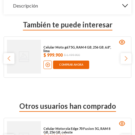
Descripción
También te puede interesar
Celular Moto g67 5G, RAM 4 GB, 256 GB, 6.8",
lima
$
999
.
900
$
1
.
499
.
900
COMPRAR AHORA
Otros usuarios han comprado
Celular Motorola Edge 70 Fusion 5G, RAM 8
GB, 256 GB, celeste