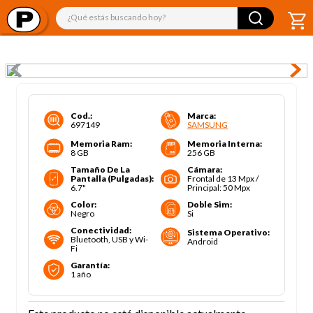
¿Qué estás buscando hoy?
Cod.
:
Marca
:
697149
SAMSUNG
Memoria Ram
:
Memoria Interna
:
8 GB
256 GB
Tamaño De La
Cámara
:
Pantalla (pulgadas)
:
Frontal de 13 Mpx /
6.7"
Principal: 50 Mpx
Color
:
Doble Sim
:
Negro
Si
Conectividad
:
Sistema Operativo
:
Bluetooth, USB y Wi-
Android
Fi
Garantía
:
1 año