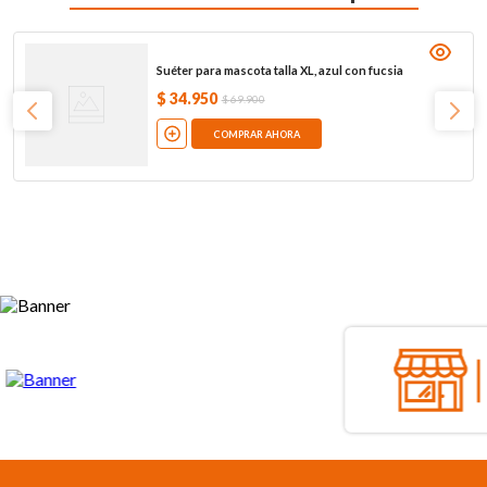
Suéter para mascota talla XL, azul con fucsia
$
34
.
950
$
69
.
900
COMPRAR AHORA