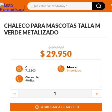
¿Qué estás buscando hoy?
CHALECO PARA MASCOTAS TALLA M
VERDE METALIZADO
$
59
.
900
$
29
.
950
Cod.
:
Marca
:
713203
Importado
Garantía
:
90 días
－
＋
AGREGAR AL CARRITO