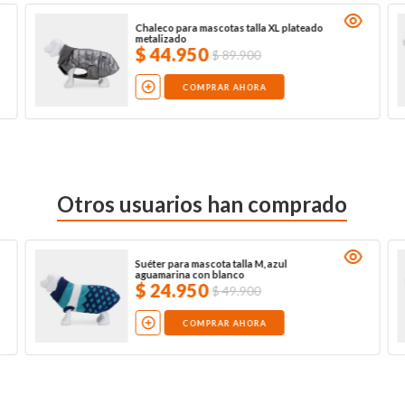
Chaleco para mascotas talla XL plateado
metalizado
$
44
.
950
$
89
.
900
COMPRAR AHORA
Otros usuarios han comprado
Suéter para mascota talla M, azul
aguamarina con blanco
$
24
.
950
$
49
.
900
COMPRAR AHORA