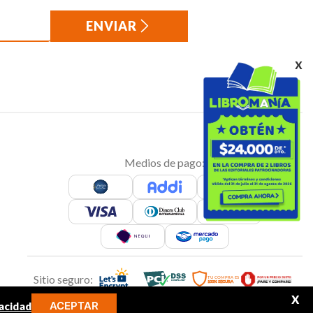
ENVIAR
x
Medios de pago:
Sitio seguro:
X
ACEPTAR
acidad