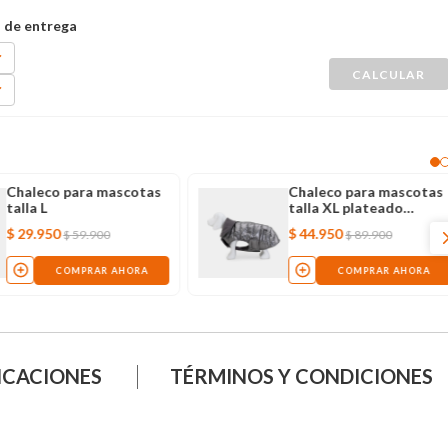
Chaleco para mascotas
Chaleco para mascotas
talla L
talla XL plateado
metalizado
$
29
.
950
$
44
.
950
$
59
.
900
$
89
.
900
COMPRAR AHORA
COMPRAR AHORA
ICACIONES
TÉRMINOS Y CONDICIONES