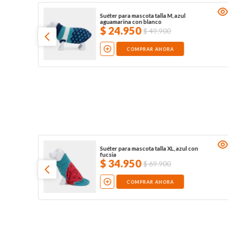
Suéter para mascota talla M, azul
aguamarina con blanco
$
24
.
950
$
49
.
900
COMPRAR AHORA
Suéter para mascota talla XL, azul con
fucsia
$
34
.
950
$
69
.
900
COMPRAR AHORA