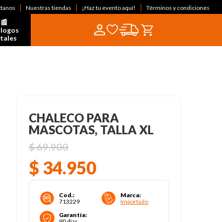
ctanos
Nuestras tiendas
¡Haz tu evento aquí!
Términos y condiciones
📰  
logos 
itales
CHALECO PARA
MASCOTAS, TALLA XL
$
69
.
900
$
34
.
950
Cod.
:
Marca
:
713229
Importado
Garantía
:
90 días