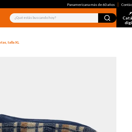
Panamericana más de 60 años
Contá
📌
¿Qué estás buscando hoy?
Catá
dig
as, talla XL