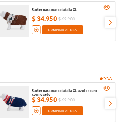
Suéter para mascota talla XL
$
34
.
950
$
69
.
900
COMPRAR AHORA
Suéter para mascota talla XL, azul oscuro
con rosado
$
34
.
950
$
69
.
900
COMPRAR AHORA