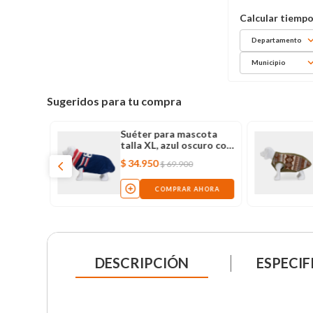
Departamento
Municipio
Sugeridos para tu compra
Suéter para mascota
talla XL, azul oscuro con
rosado
$
34
.
950
$
69
.
900
COMPRAR AHORA
DESCRIPCIÓN
ESPECIF