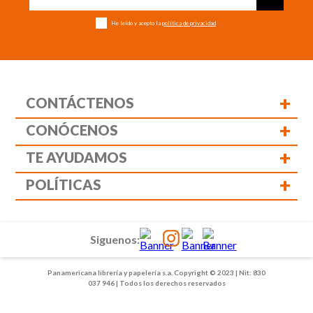
He leído y acepto la
política de privacidad
+
CONTÁCTENOS
+
CONÓCENOS
+
TE AYUDAMOS
+
POLÍTICAS
Siguenos:
Panamericana librería y papelería s.a. Copyright © 2023 | Nit: 830
037 946 | Todos los derechos reservados