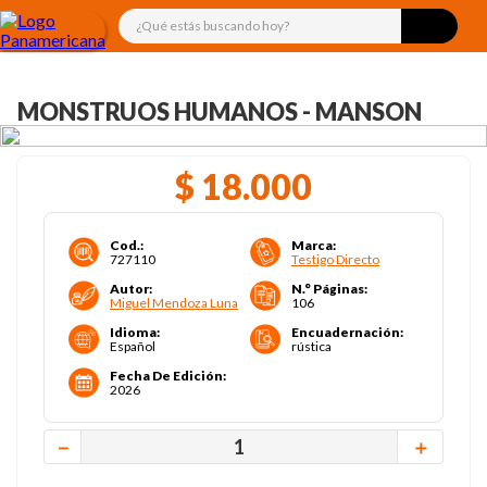
¿Qué estás buscando hoy?
MONSTRUOS HUMANOS - MANSON
$
18
.
000
Cod.
:
Marca
:
727110
Testigo Directo
Autor
:
N.° Páginas
:
Miguel Mendoza Luna
106
Idioma
:
Encuadernación
:
Español
rústica
Fecha De Edición
:
2026
－
＋