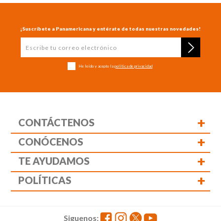
¡Suscríbete a Panamericana y entérate de todas nuestras novedades!
He leído y acepto la
política de privacidad
+
CONTÁCTENOS
+
CONÓCENOS
+
TE AYUDAMOS
+
POLÍTICAS
Siguenos: