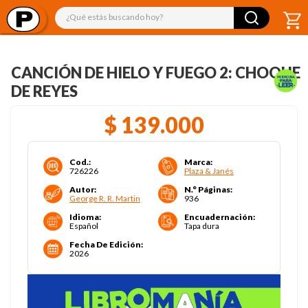
¿Qué estás buscando hoy?
CANCIÓN DE HIELO Y FUEGO 2: CHOQUE
DE REYES
$
139
.
000
Cod.
:
Marca
:
726226
Plaza & Janés
Autor
:
N.° Páginas
:
George R. R. Martin
936
Idioma
:
Encuadernación
:
Español
Tapa dura
Fecha De Edición
:
2026