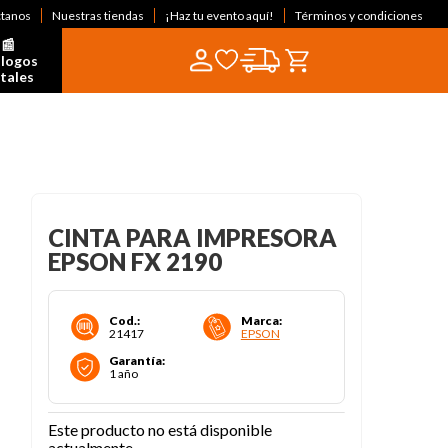
ctanos
Nuestras tiendas
¡Haz tu evento aquí!
Términos y condiciones
📰  
logos 
itales
CINTA PARA IMPRESORA
EPSON FX 2190
Cod.
:
Marca
:
21417
EPSON
Garantía
:
1 año
Este producto no está disponible
actualmente