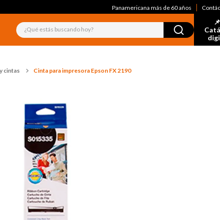
Panamericana más de 60 años
Contá
📌
¿Qué estás buscando hoy?
Catá
dig
 cintas
Cinta para impresora Epson FX 2190