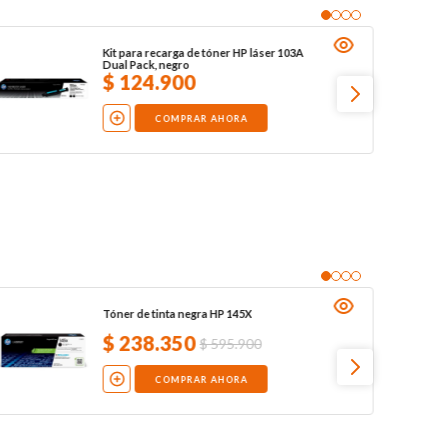
Kit para recarga de tóner HP láser 103A
Dual Pack, negro
$
124
.
900
COMPRAR AHORA
Tóner de tinta negra HP 145X
$
238
.
350
$
595
.
900
COMPRAR AHORA