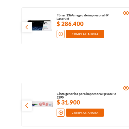
Tóner 136A negro de impresora HP
LaserJet
$
286
.
400
COMPRAR AHORA
Cinta genérica para impresora Epson FX
2190
$
31
.
900
COMPRAR AHORA