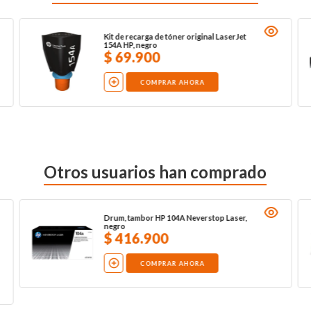
Kit de recarga de tóner original LaserJet
154A HP, negro
$
69
.
900
COMPRAR AHORA
Otros usuarios han comprado
Drum, tambor HP 104A Neverstop Laser,
negro
$
416
.
900
COMPRAR AHORA