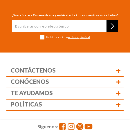
¡Suscríbete a Panamericana y entérate de todas nuestras novedades!
He leído y acepto la
política de privacidad
+
CONTÁCTENOS
+
CONÓCENOS
+
TE AYUDAMOS
+
POLÍTICAS
Siguenos: