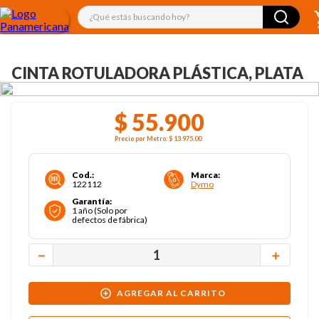
¿Qué estás buscando hoy?
CINTA ROTULADORA PLÁSTICA, PLATA
$
55
.
900
Precio por
Metro
:
$ 13.975
.00
Cod.
:
Marca
:
122112
Dymo
Garantía
:
1 año (Solo por
defectos de fábrica)
－
＋
AGREGAR AL CARRITO