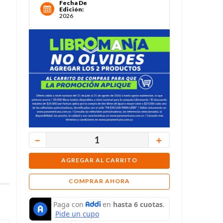
Fecha De
Edición
:
2026
－
＋
AGREGAR AL CARRITO
COMPRAR AHORA