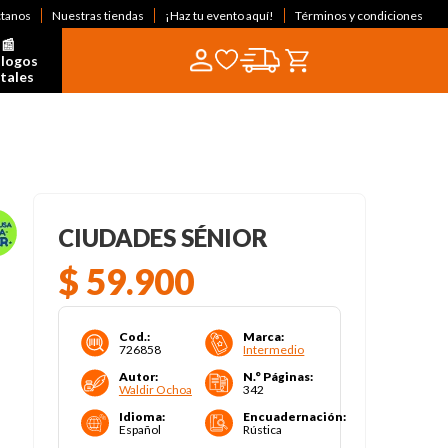
ctanos
Nuestras tiendas
¡Haz tu evento aquí!
Términos y condiciones
📰  
logos 
itales
CIUDADES SÉNIOR
$
59
.
900
Cod.
:
Marca
:
726858
Intermedio
Autor
:
N.° Páginas
:
Waldir Ochoa
342
Idioma
:
Encuadernación
:
Español
Rústica