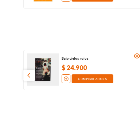
a
Bajo cielos rojos
$
24
.
900
COMPRAR AHORA