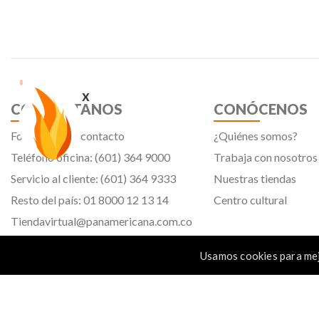
x
CONTÁCTANOS
CONÓCENOS
Formulario de contacto
¿Quiénes somos?
Teléfono oficina: (601) 364 9000
Trabaja con nosotros
Servicio al cliente: (601) 364 9333
Nuestras tiendas
Resto del país: 01 8000 12 13 14
Centro cultural
Tiendavirtual@panamericana.com.co
Servicliente@panamericana.com.co
Usamos cookies para mej
notificaciones@panamericana.com.co
Calle 12 # 34 - 30, Bogotá D.C.