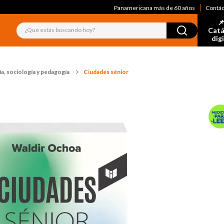
Panamericana más de 60 años
Contá
📌
¿Qué estás buscando hoy?
Catá
dig
a, sociología y pedagogía
Ciudades sénior