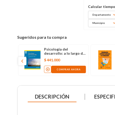
Departamento
Municipio
Sugeridos para tu compra
e madres
Psicología del
desarrollo: a lo largo de
la vida (12° Edición)
$
441
.
000
AHORA
COMPRAR AHORA
DESCRIPCIÓN
ESPECIF