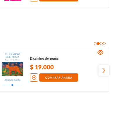
El camino del puma
$
19
.
000
COMPRAR AHORA