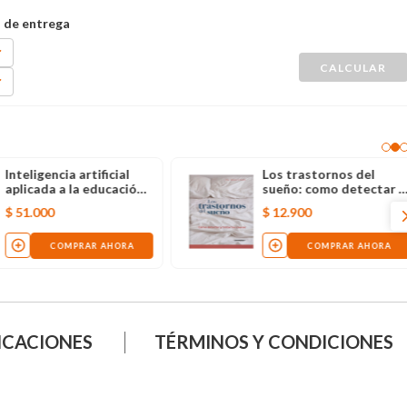
Inteligencia artificial
Los trastornos del
aplicada a la educación
sueño: como detectar y
manual para docentes,
tratar las causas
$
51
.
000
$
12
.
900
estudiantes y directivos
COMPRAR AHORA
COMPRAR AHORA
ICACIONES
TÉRMINOS Y CONDICIONES