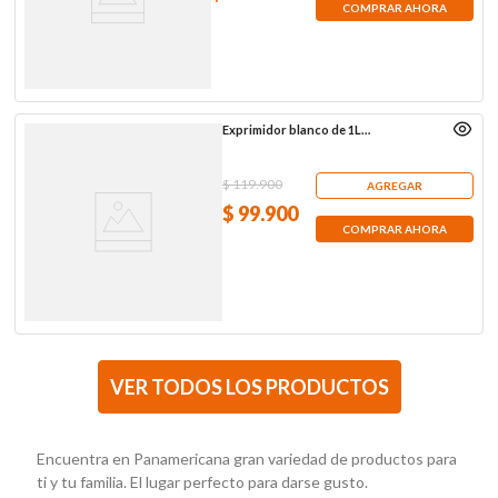
COMPRAR AHORA
Exprimidor blanco de 1L
Black+Decker, cj650w
$
119
.
900
AGREGAR
$
99
.
900
COMPRAR AHORA
Encuentra en Panamericana gran variedad de productos para
ti y tu familia. El lugar perfecto para darse gusto.