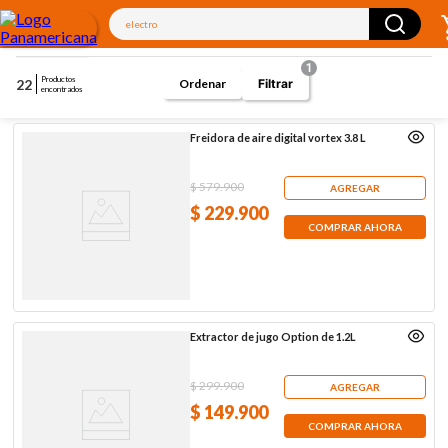
¿Qué estás buscando hoy?
1
Productos
22
Filtrar
encontrados
Freidora de aire digital vortex 3.8 L
$
579
.
900
AGREGAR
$
229
.
900
COMPRAR AHORA
Extractor de jugo Option de 1.2L
$
299
.
900
AGREGAR
$
149
.
900
COMPRAR AHORA