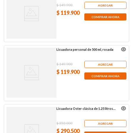
$
149
.
900
AGREGAR
$
119
.
900
COMPRAR AHORA
Licuadora personal de 500 ml, rosada
$
149
.
900
AGREGAR
$
119
.
900
COMPRAR AHORA
Licuadora Oster clásica de 1.25 litros,
cromada
$
350
.
000
AGREGAR
$
290
.
500