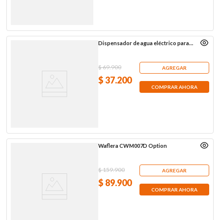
Dispensador de agua eléctrico para
botellón
$
69
.
900
AGREGAR
$
37
.
200
COMPRAR AHORA
Waflera CWM007D Option
$
159
.
900
AGREGAR
$
89
.
900
COMPRAR AHORA