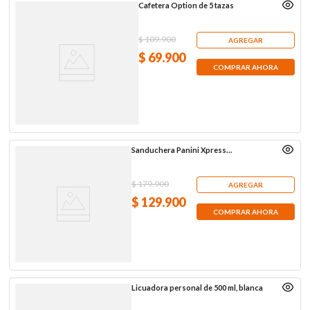
Cafetera Option de 5 tazas
$
109
.
900
AGREGAR
$
69
.
900
COMPRAR AHORA
Sanduchera Panini Xpress
Black+Decker, negra
$
179
.
900
AGREGAR
$
129
.
900
COMPRAR AHORA
Licuadora personal de 500 ml, blanca