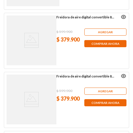
Freidora de aire digital convertible 8
litros, negra
$
599
.
900
AGREGAR
$
379
.
900
COMPRAR AHORA
Freidora de aire digital convertible 8
litros, blanca
$
599
.
900
AGREGAR
$
379
.
900
COMPRAR AHORA