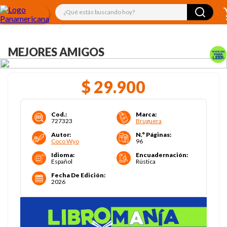
¿Qué estás buscando hoy?
MEJORES AMIGOS
$
29
.
900
Cod.
:
Marca
:
727323
Bruguera
Autor
:
N.° Páginas
:
Coco Wyo
96
Idioma
:
Encuadernación
:
Español
Rústica
Fecha De Edición
:
2026