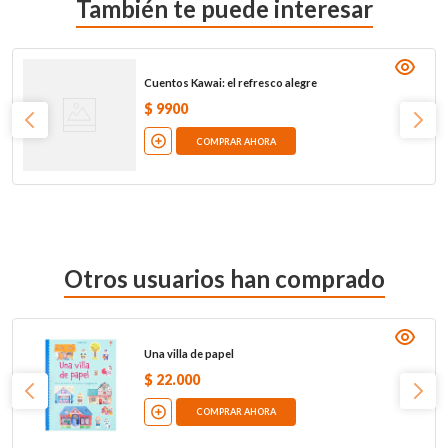
También te puede interesar
Cuentos Kawai: el refresco alegre
$
9900
COMPRAR AHORA
Otros usuarios han comprado
Una villa de papel
$
22
.
000
COMPRAR AHORA