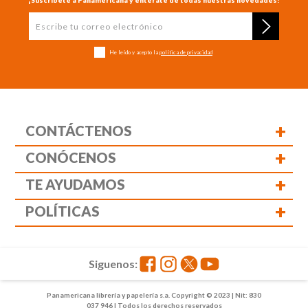
¡Suscríbete a Panamericana y entérate de todas nuestras novedades!
He leído y acepto la
política de privacidad
+
CONTÁCTENOS
+
CONÓCENOS
+
TE AYUDAMOS
+
POLÍTICAS
Siguenos:
Panamericana librería y papelería s.a. Copyright © 2023 | Nit: 830
037 946 | Todos los derechos reservados