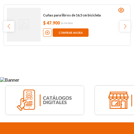
Cuñas para libros de 16.5 cm bicicleta
$
47
.
900
$
79
.
900
COMPRAR AHORA