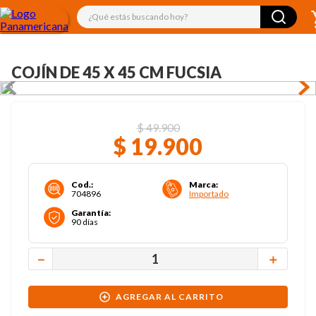
¿Qué estás buscando hoy?
COJÍN DE 45 X 45 CM FUCSIA
$
49
.
900
$
19
.
900
Cod.
:
Marca
:
704896
Importado
Garantía
:
90 días
－
＋
AGREGAR AL CARRITO