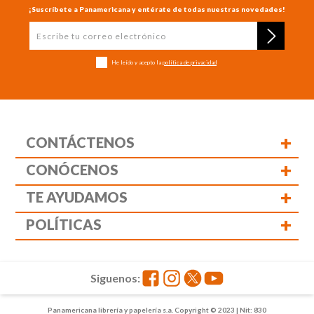
¡Suscríbete a Panamericana y entérate de todas nuestras novedades!
He leído y acepto la
política de privacidad
+
CONTÁCTENOS
+
CONÓCENOS
+
TE AYUDAMOS
+
POLÍTICAS
Siguenos:
Panamericana librería y papelería s.a. Copyright © 2023 | Nit: 830