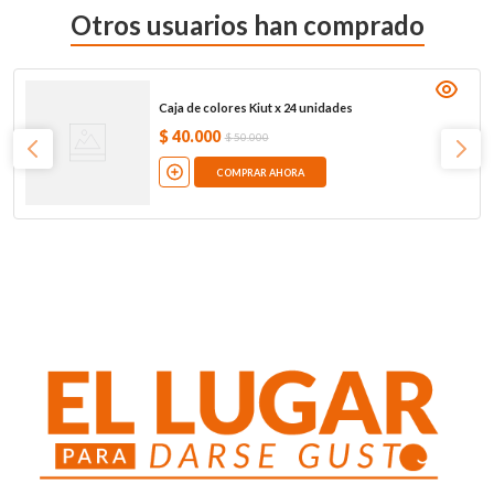
Otros usuarios han comprado
Caja de colores Kiut x 24 unidades
$
40
.
000
$
50
.
000
COMPRAR AHORA