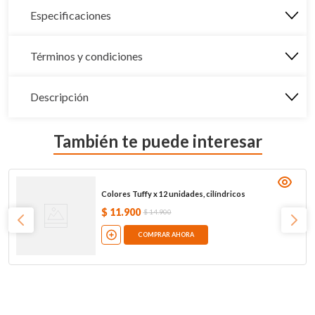
Especificaciones
Términos y condiciones
Descripción
También te puede interesar
Colores Tuffy x 12 unidades, cilíndricos
$
11
.
900
$
14
.
900
COMPRAR AHORA