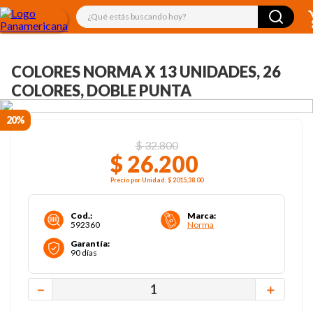
¿Qué estás buscando hoy?
COLORES NORMA X 13 UNIDADES, 26
COLORES, DOBLE PUNTA
20%
$
32
.
800
$
26
.
200
Precio por
Unidad
:
$ 2015,38
.00
Cod.
:
Marca
:
592360
Norma
Garantía
:
90 días
－
＋