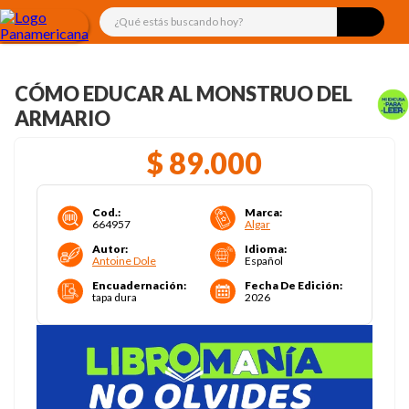
¿Qué estás buscando hoy?
CÓMO EDUCAR AL MONSTRUO DEL
ARMARIO
$
89
.
000
Cod.
:
Marca
:
664957
Algar
Autor
:
Idioma
:
Antoine Dole
Español
Encuadernación
:
Fecha De Edición
:
tapa dura
2026