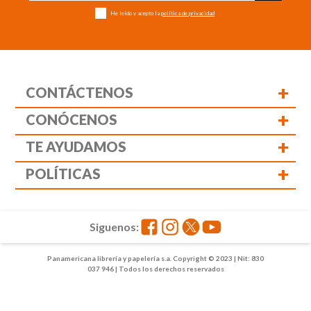
He leído y acepto la
política de privacidad
+
CONTÁCTENOS
+
CONÓCENOS
+
TE AYUDAMOS
+
POLÍTICAS
Siguenos:
Panamericana librería y papelería s.a. Copyright © 2023 | Nit: 830
037 946 | Todos los derechos reservados