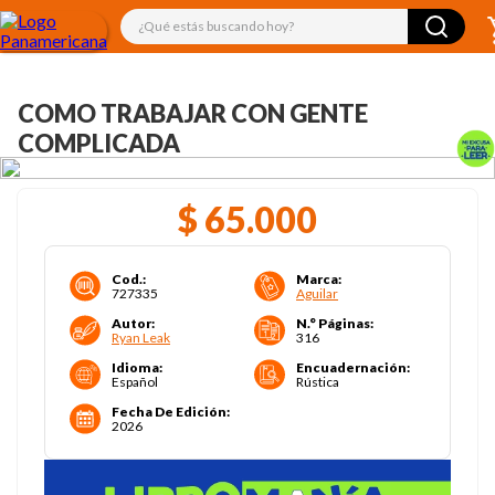
¿Qué estás buscando hoy?
COMO TRABAJAR CON GENTE
COMPLICADA
$
65
.
000
Cod.
:
Marca
:
727335
Aguilar
Autor
:
N.° Páginas
:
Ryan Leak
316
Idioma
:
Encuadernación
:
Español
Rústica
Fecha De Edición
:
2026