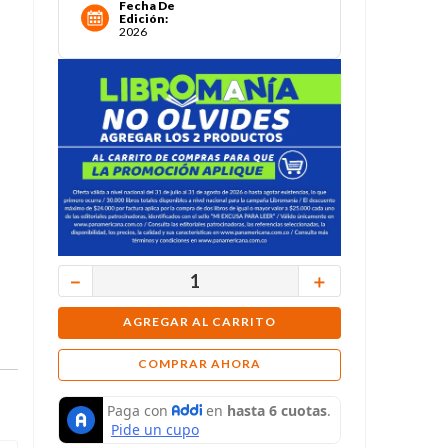
Fecha De
Edición
:
2026
－
＋
AGREGAR AL CARRITO
COMPRAR AHORA