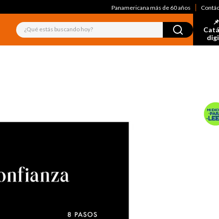
Panamericana más de 60 años
Contá
📌
¿Qué estás buscando hoy?
Catá
dig