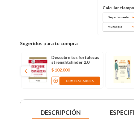
Departamento
Municipio
Sugeridos para tu compra
ás de
Descubre tus fortalezas
stimular
strenghtsfinder 2.0
$
102
.
000
AHORA
COMPRAR AHORA
DESCRIPCIÓN
ESPECIF