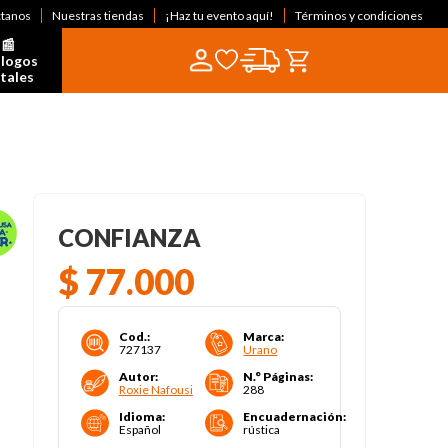
ctanos
Nuestras tiendas
¡Haz tu evento aquí!
Términos y condiciones
📰  
logos 
itales
CONFIANZA
$
77
.
000
Cod.
:
Marca
:
727137
Urano
Autor
:
N.° Páginas
:
Roxie Nafousi
288
Idioma
:
Encuadernación
:
Español
rústica