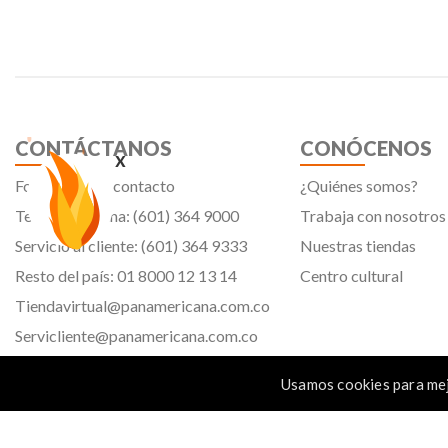
CONTÁCTANOS
CONÓCENOS
x
Formulario de contacto
¿Quiénes somos?
Teléfono oficina: (601) 364 9000
Trabaja con nosotros
Servicio al cliente: (601) 364 9333
Nuestras tiendas
Resto del país: 01 8000 12 13 14
Centro cultural
Tiendavirtual@panamericana.com.co
Servicliente@panamericana.com.co
notificaciones@panamericana.com.co
Usamos cookies para mej
lineaetica@panamericana.com.co
Calle 12 # 34 - 30, Bogotá D.C.