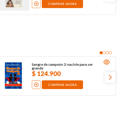
COMPRAR AHORA
Sangre de campeón 2: naciste para ser
grande
$
124
.
900
COMPRAR AHORA