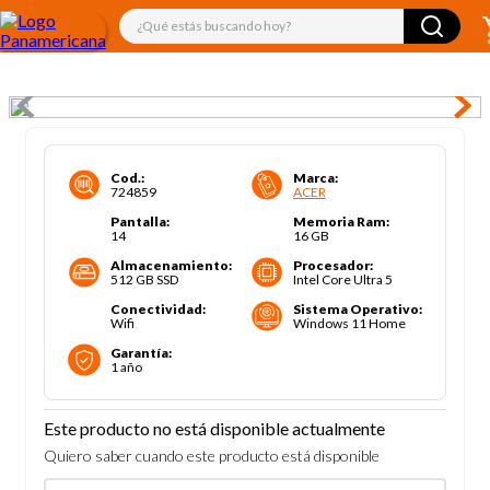
¿Qué estás buscando hoy?
Cod.
:
Marca
:
724859
ACER
Pantalla
:
Memoria Ram
:
14
16 GB
Almacenamiento
:
Procesador
:
512 GB SSD
Intel Core Ultra 5
Conectividad
:
Sistema Operativo
:
Wifi
Windows 11 Home
Garantía
:
1 año
Este producto no está disponible actualmente
Quiero saber cuando este producto está disponible