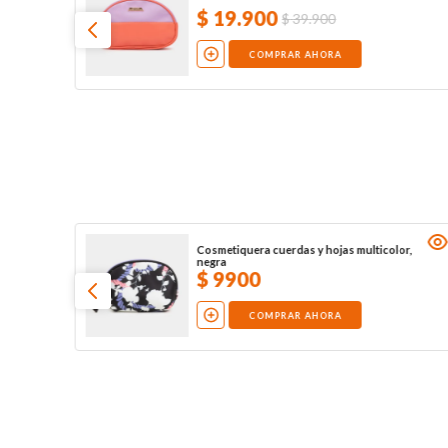
$
19
.
900
$
39
.
900
COMPRAR AHORA
Cosmetiquera cuerdas y hojas multicolor,
negra
$
9900
COMPRAR AHORA