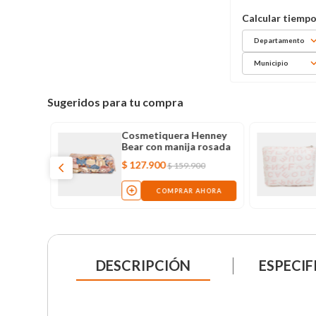
Departamento
Municipio
Sugeridos para tu compra
Cosmetiquera Henney
Bear con manija rosada
$
127
.
900
$
159
.
900
COMPRAR AHORA
DESCRIPCIÓN
ESPECIF