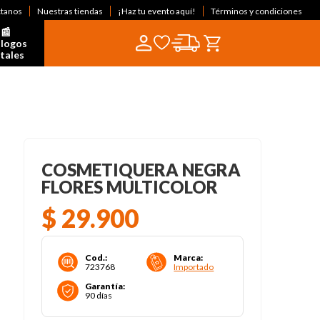
ctanos
Nuestras tiendas
¡Haz tu evento aquí!
Términos y condiciones
📰  
logos 
itales
COSMETIQUERA NEGRA
FLORES MULTICOLOR
$
29
.
900
Cod.
:
Marca
:
723768
Importado
Garantía
:
90 días