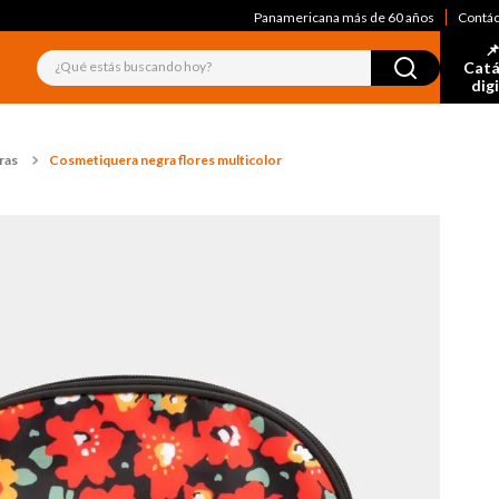
Panamericana más de 60 años
Contá
📌
¿Qué estás buscando hoy?
Catá
dig
ras
Cosmetiquera negra flores multicolor