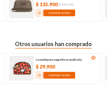
$
135
.
900
$
169
.
900
COMPRAR AHORA
Otros usuarios han comprado
Cosmetiquera negra flores multicolor
$
29
.
900
COMPRAR AHORA