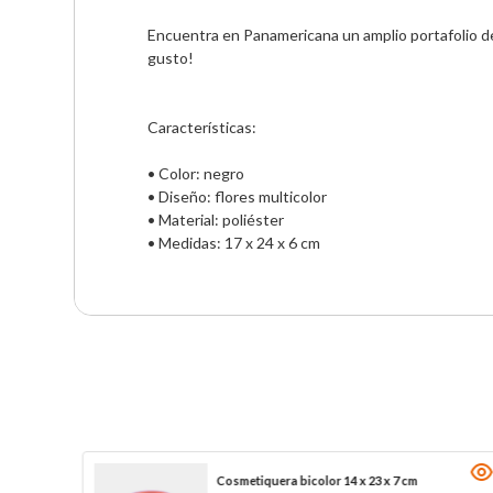
Encuentra en Panamericana un amplio portafolio de p
gusto!

Características:

• Color: negro

• Diseño: flores multicolor

• Material: poliéster

• Medidas: 17 x 24 x 6 cm
Cosmetiquera bicolor 14 x 23 x 7 cm