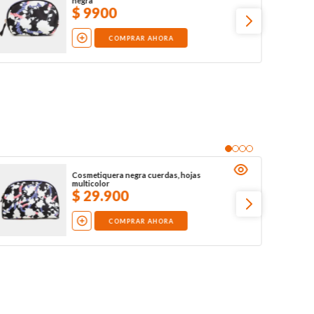
negra
$
9900
COMPRAR AHORA
Cosmetiquera negra cuerdas, hojas
multicolor
$
29
.
900
COMPRAR AHORA