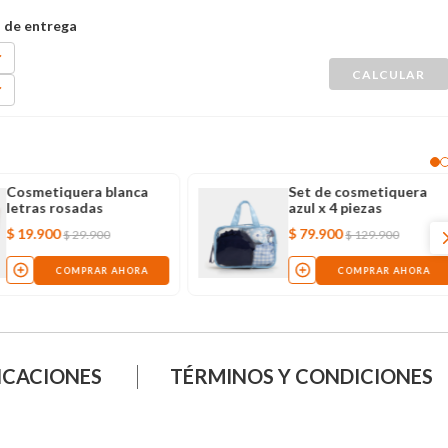
Cosmetiquera blanca
Set de cosmetiquera
letras rosadas
azul x 4 piezas
$
19
.
900
$
79
.
900
$
29
.
900
$
129
.
900
COMPRAR AHORA
COMPRAR AHORA
ICACIONES
TÉRMINOS Y CONDICIONES