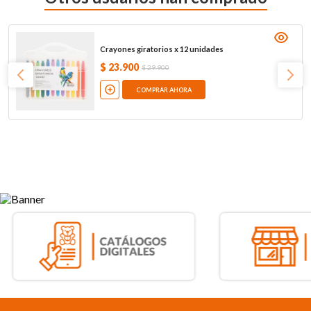
Crayones giratorios x 12 unidades
$
23
.
900
$
29
.
900
COMPRAR AHORA