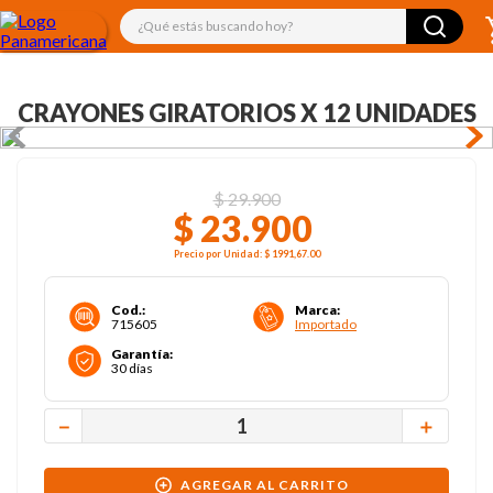
¿Qué estás buscando hoy?
CRAYONES GIRATORIOS X 12 UNIDADES
$
29
.
900
$
23
.
900
Precio por
Unidad
:
$ 1991,67
.00
Cod.
:
Marca
:
715605
Importado
Garantía
:
30 días
－
＋
AGREGAR AL CARRITO