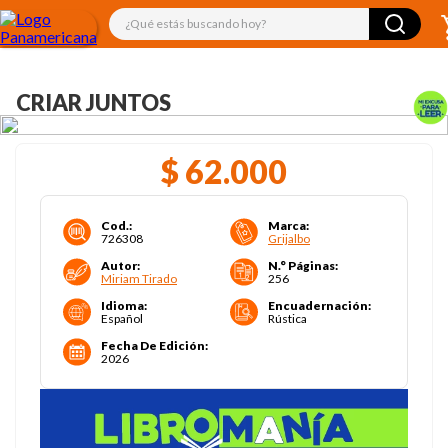
¿Qué estás buscando hoy?
CRIAR JUNTOS
$
62
.
000
Cod.
:
Marca
:
726308
Grijalbo
Autor
:
N.° Páginas
:
Miriam Tirado
256
Idioma
:
Encuadernación
:
Español
Rústica
Fecha De Edición
:
2026