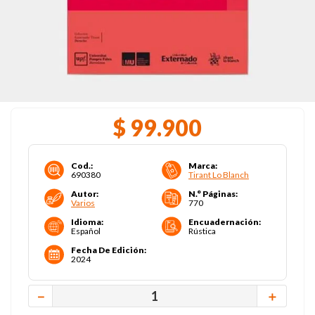
$
99
.
900
Cod.
:
Marca
:
690380
Tirant Lo Blanch
Autor
:
N.° Páginas
:
Varios
770
Idioma
:
Encuadernación
:
Español
Rústica
Fecha De Edición
:
2024
－
＋