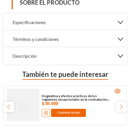
SOBRE EL PRODUCTO
Especificaciones
Términos y condiciones
Descripción
También te puede interesar
Dogmática y efectos prácticos de los
regímenes excepcionales en la contratación
pública en Colombia
$
85
.
000
COMPRAR AHORA