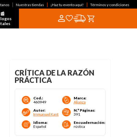
ctanos
Nuestras tiendas
¡Haz tu evento aquí!
Términos y condiciones
📰  
logos 
itales
CRÍTICA DE LA RAZÓN
PRÁCTICA
Cod.
:
Marca
:
460949
Alianza
Autor
:
N.° Páginas
:
Immanuel Kant
391
Idioma
:
Encuadernación
:
Español
rústica