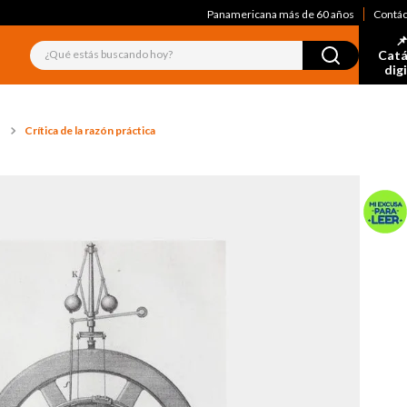
Panamericana más de 60 años
Contá
📌
¿Qué estás buscando hoy?
Catá
dig
Crítica de la razón práctica