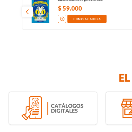
$
59
.
000
COMPRAR AHORA