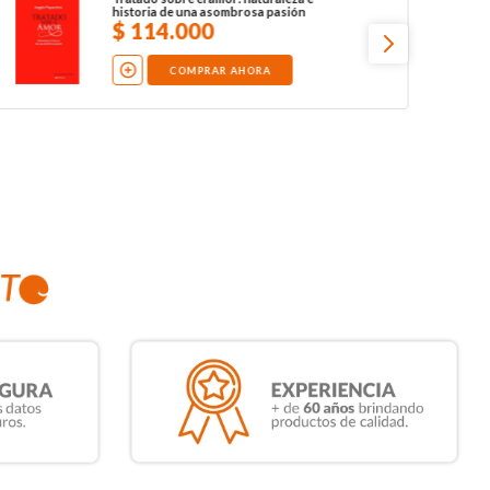
historia de una asombrosa pasión
$
114
.
000
COMPRAR AHORA