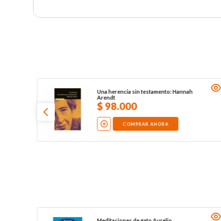
Una herencia sin testamento: Hannah
Arendt
$
98
.
000
COMPRAR AHORA
Meditaciones de gato Aurelio