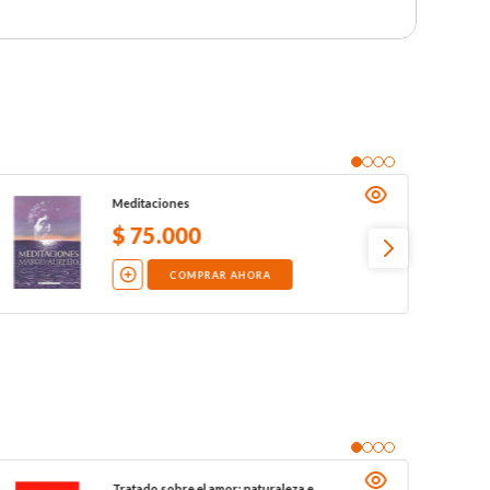
Meditaciones
$
75
.
000
COMPRAR AHORA
Tratado sobre el amor: naturaleza e