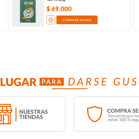
$
69
.
000
COMPRAR AHORA