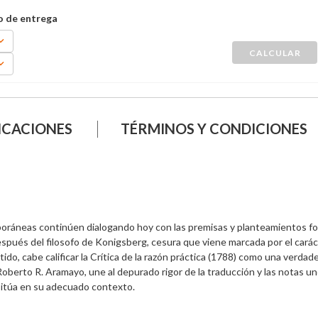
ICACIONES
TÉRMINOS Y CONDICIONES
poráneas continúen dialogando hoy con las premisas y planteamientos f
 después del filosofo de Konigsberg, cesura que viene marcada por el caráct
do, cabe calificar la Crítica de la razón práctica (1788) como una verdade
oberto R. Aramayo, une al depurado rigor de la traducción y las notas uno
 sitúa en su adecuado contexto. 