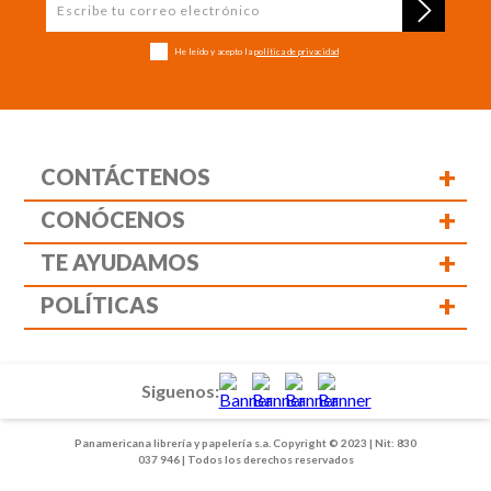
He leído y acepto la
política de privacidad
+
CONTÁCTENOS
+
CONÓCENOS
+
TE AYUDAMOS
+
POLÍTICAS
Siguenos:
Panamericana librería y papelería s.a. Copyright © 2023 | Nit: 830
037 946 | Todos los derechos reservados