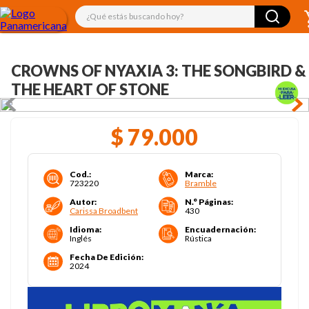
¿Qué estás buscando hoy?
CROWNS OF NYAXIA 3: THE SONGBIRD &
THE HEART OF STONE
$
79
.
000
Cod.
:
Marca
:
723220
Bramble
Autor
:
N.° Páginas
:
Carissa Broadbent
430
Idioma
:
Encuadernación
:
Inglés
Rústica
Fecha De Edición
:
2024