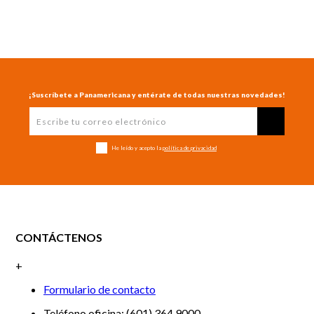
¡Suscríbete a Panamericana y entérate de todas nuestras novedades!
He leído y acepto la
política de privacidad
CONTÁCTENOS
+
Formulario de contacto
Teléfono oficina: (601) 364 9000