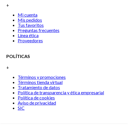
+
Mi cuenta
Mis pedidos
Tus favoritos
Preguntas frecuentes
Línea ética
Proveedores
POLÍTICAS
+
Términos y promociones
Términos tienda virtual
Tratamiento de datos
Política de transparencia y ética empresarial
Política de cookies
Aviso de privacidad
SIC