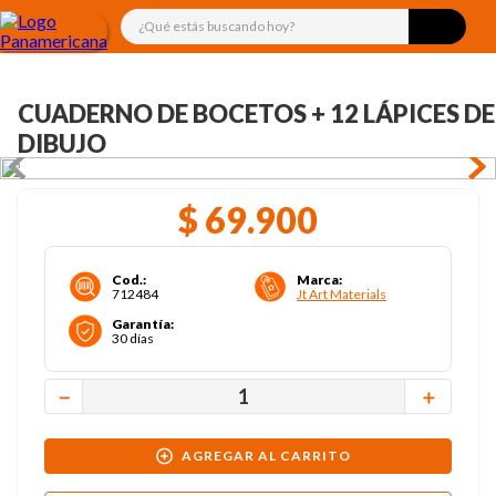
¿Qué estás buscando hoy?
CUADERNO DE BOCETOS + 12 LÁPICES DE
DIBUJO
$
69
.
900
Cod.
:
Marca
:
712484
Jt Art Materials
Garantía
:
30 días
－
＋
AGREGAR AL CARRITO