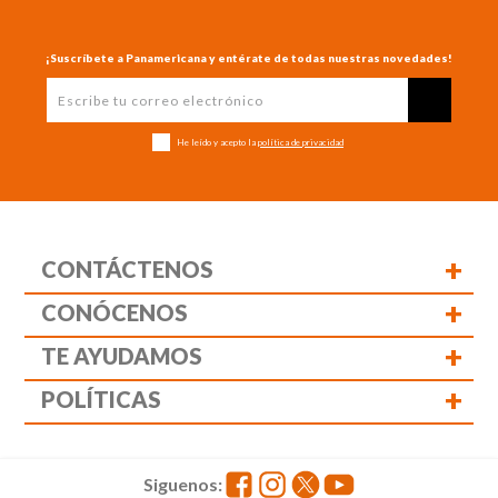
¡Suscríbete a Panamericana y entérate de todas nuestras novedades!
He leído y acepto la
política de privacidad
+
CONTÁCTENOS
+
CONÓCENOS
+
TE AYUDAMOS
+
POLÍTICAS
Siguenos: