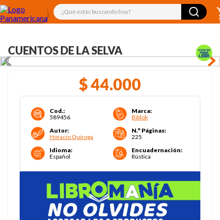
¿Qué estás buscando hoy?
CUENTOS DE LA SELVA
$
44
.
000
Cod.
:
Marca
:
589456
Biblok
Autor
:
N.° Páginas
:
Horacio Quiroga
225
Idioma
:
Encuadernación
:
Español
Rústica