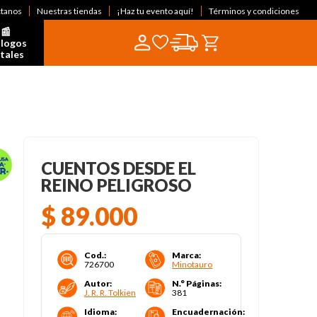
ctanos
Nuestras tiendas
¡Haz tu evento aquí!
Términos y condiciones
📰  
logos 
itales
CUENTOS DESDE EL
REINO PELIGROSO
$
89
.
000
Cod.
:
Marca
:
726700
Minotauro
Autor
:
N.° Páginas
:
J. R. R. Tolkien
381
Idioma
:
Encuadernación
: