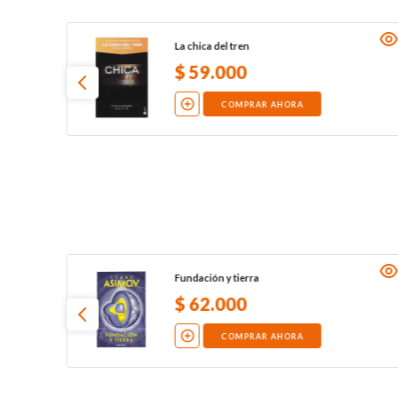
La chica del tren
$
59
.
000
COMPRAR AHORA
Fundación y tierra
$
62
.
000
COMPRAR AHORA