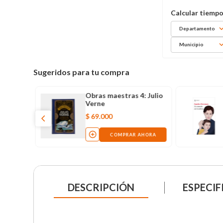
Departamento
Municipio
Sugeridos para tu compra
orado
Obras maestras 4: Julio
Verne
$
69
.
000
AHORA
COMPRAR AHORA
DESCRIPCIÓN
ESPECIF