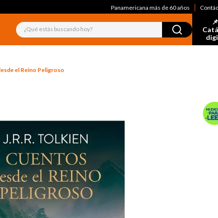
Panamericana más de 60 años
Contá
📌
¿Qué estás buscando hoy?
Catá
dig
esde el Reino Peligroso