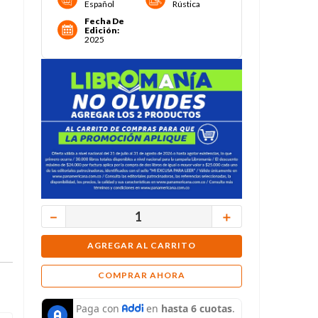
Español
Rústica
Fecha De
Edición
:
2025
－
＋
AGREGAR AL CARRITO
COMPRAR AHORA