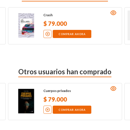
Crash
$
79
.
000
COMPRAR AHORA
Otros usuarios han comprado
Cuerpos privados
$
79
.
000
COMPRAR AHORA