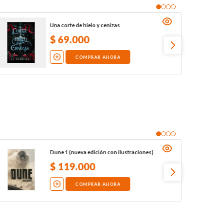
Una corte de hielo y cenizas
$
69
.
000
COMPRAR AHORA
Dune 1 (nueva edición con ilustraciones)
$
119
.
000
COMPRAR AHORA