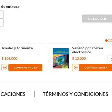
Asedio y tormenta
Veneno por correo
electrónico
$
105
.
000
$
12
.
000
COMPRAR AHORA
COMPRAR AHORA
ICACIONES
TÉRMINOS Y CONDICIONES