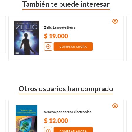
También te puede interesar
Zelic. La nueva tierra
$
19
.
000
COMPRAR AHORA
Otros usuarios han comprado
Veneno por correo electrónico
$
12
.
000
COMPRAR AHORA