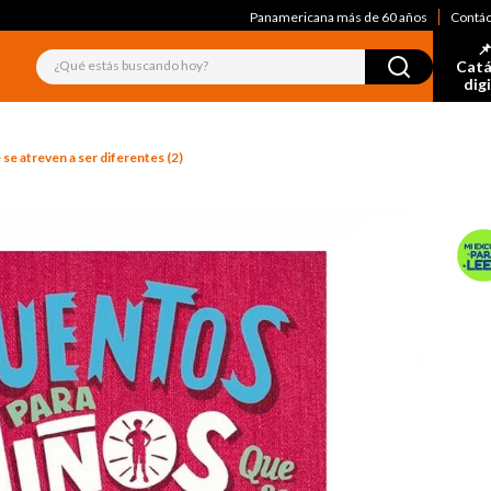
Panamericana más de 60 años
Contá
📌
¿Qué estás buscando hoy?
Catá
dig
se atreven a ser diferentes (2)