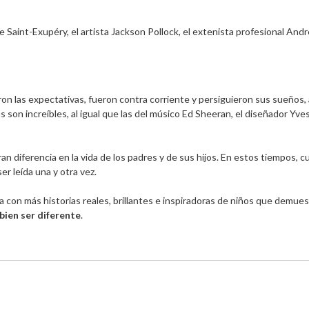
Saint-Exupéry, el artista Jackson Pollock, el extenista profesional Andre 
aron las expectativas, fueron contra corriente y persiguieron sus sueño
s son increíbles, al igual que las del músico Ed Sheeran, el diseñador Yve
n diferencia en la vida de los padres y de sus hijos. En estos tiempos,
er leída una y otra vez.

 con más historias reales, brillantes e inspiradoras de niños que demuest
bien ser diferente
.