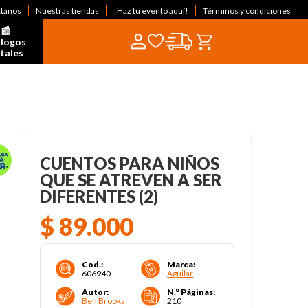
ctanos
Nuestras tiendas
¡Haz tu evento aquí!
Términos y condiciones
📰  
logos 
itales
CUENTOS PARA NIÑOS
QUE SE ATREVEN A SER
DIFERENTES (2)
$
89
.
000
Cod.
:
Marca
:
606940
Aguilar
Autor
:
N.° Páginas
:
Ben Brooks
210