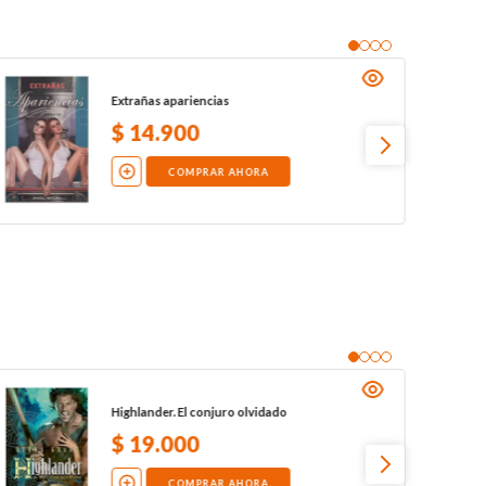
Extrañas apariencias
$
14
.
900
COMPRAR AHORA
Highlander. El conjuro olvidado
$
19
.
000
COMPRAR AHORA