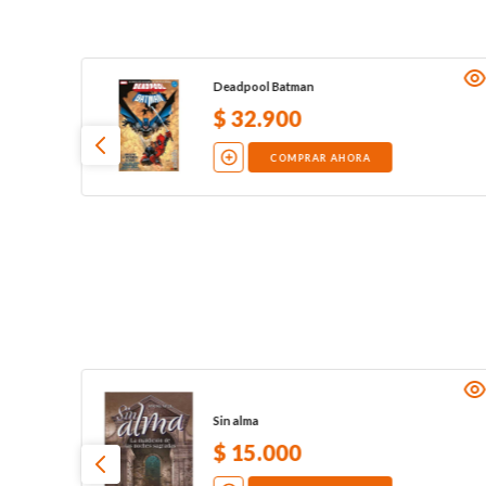
Deadpool Batman
$
32
.
900
COMPRAR AHORA
Sin alma
$
15
.
000