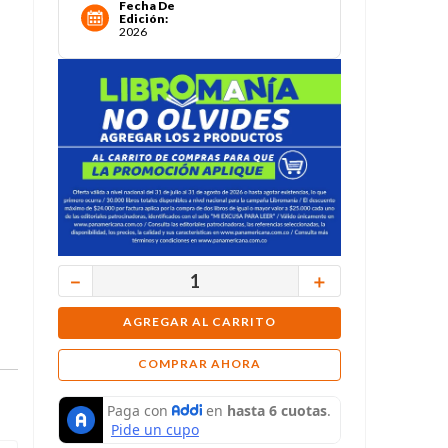
Fecha De
Edición
:
2026
－
＋
AGREGAR AL CARRITO
COMPRAR AHORA