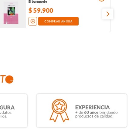
El banquete
$
59
.
900
COMPRAR AHORA