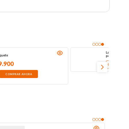
La filosofia en sintesis escuelas y
pensadores
NO DISPONIBLE