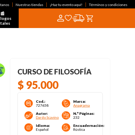
ctanos
Nuestras tiendas
¡Haz tu evento aquí!
Términos y condiciones
📰  
logos 
itales
CURSO DE FILOSOFÍA
$
95
.
000
Cod.
:
Marca
:
727658
Anagrama
Autor
:
N.° Páginas
:
Dardo Scavino
232
Idioma
:
Encuadernación
:
Español
Rústica