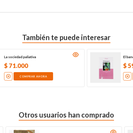
También te puede interesar
El banquete
$
59
.
900
COMPRAR AHORA
Otros usuarios han comprado