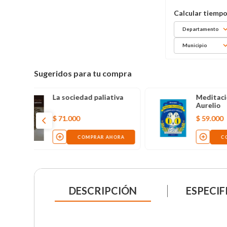
Departamento
Municipio
Sugeridos para tu compra
Meditaciones de gato
Sobre e
Aurelio
natura
$
59
.
000
$
70
.
00
COMPRAR AHORA
DESCRIPCIÓN
ESPECIF