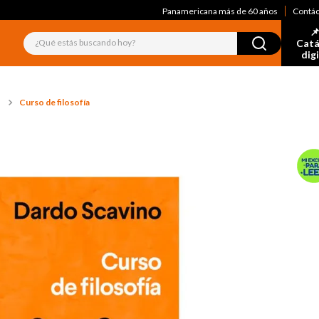
Panamericana más de 60 años
Contá
📌
¿Qué estás buscando hoy?
Catá
dig
Curso de filosofía