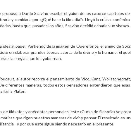
 propuso a Dardo Scavino escribir el guion de los catorce capítulos de 
tizarla y cambiarla por «¿Qué hace la filosofía?». Llegó la crisis económ
adas, hasta que, pasados los años, Scavino decidió echarles un vistazo.
lla idea al papel. Partiendo de la imagen de Querefonte, el amigo de Sócr
siste en elaborar grandes teorías acerca de lo divino y lo humano. El que
ursos las reglas que los gobiernan.
 Foucault, el autor recorre el pensamiento de Vico, Kant, Wollstonecraf
aje. De diferentes maneras, todos estos pensadores entendieron que esas
a llama Platón.
ias de filósofos y anécdotas personales, este «Curso de filosofía» se prop
máticas que rigen nuestras maneras de vivir y pensar. El resultado es una
militancia– y por qué este sigue siendo necesario en el presente.