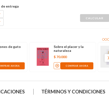
l placer y la
El camino estoico de la
leza
felicidad
0
$
49
.
000
COMPRAR AHORA
COMPRAR AHORA
ICACIONES
TÉRMINOS Y CONDICIONES