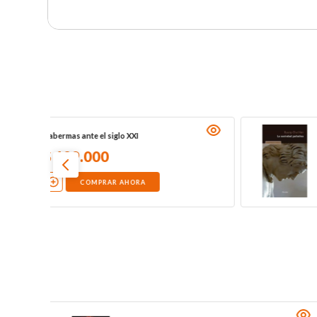
La sociedad paliativa
$
71
.
000
COMPRAR AHORA