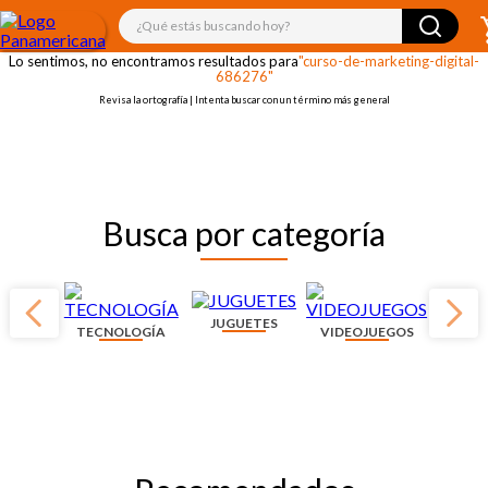
¡OOPS!
¿Qué estás buscando hoy?
Lo sentimos, no encontramos resultados para
"curso-de-marketing-digital-
686276"
Revisa la ortografía | Intenta buscar con un término más general
Busca por categoría
JUGUETES
TECNOLOGÍA
VIDEOJUEGOS