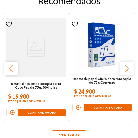
Recomendados
Resma de papel fotocopia carta
Resma de papel oficio para fotocopia
CopyPac de 75 g, 500 hojas
de 75 g Copypac
$
19
.
900
$
24
.
900
Precio por
Unidad
:
$ 39,8
.00
Precio por
Unidad
:
$ 49,8
.00
COMPRAR AHORA
COMPRAR AHORA
VER TODO