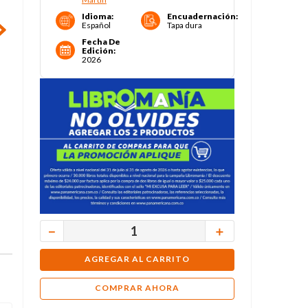
Idioma
:
Encuadernación
:
Español
Tapa dura
Fecha De
Edición
:
2026
－
＋
AGREGAR AL CARRITO
COMPRAR AHORA