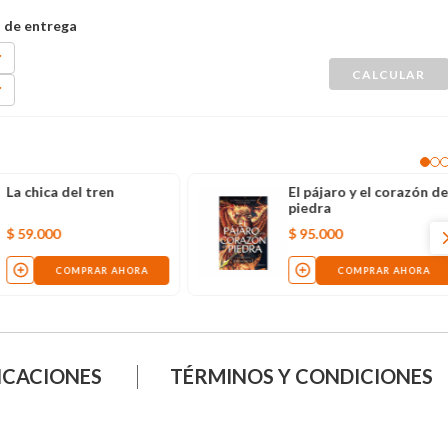
La chica del tren
El pájaro y el corazón d
piedra
$
59
.
000
$
95
.
000
COMPRAR AHORA
COMPRAR AHORA
ICACIONES
TÉRMINOS Y CONDICIONES