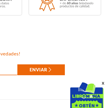
ovedades!
ENVIAR
x