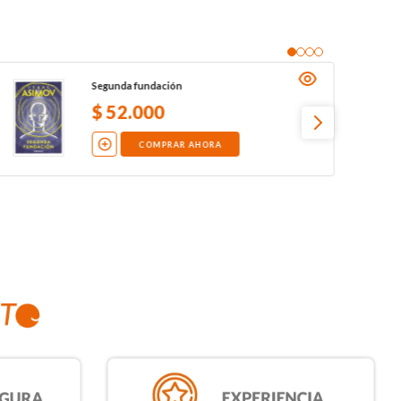
Segunda fundación
$
52
.
000
COMPRAR AHORA