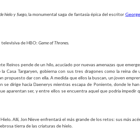
e hielo y fuego
, la monumental saga de fantasía épica del escritor 
George 
e televisiva de HBO: 
Game of Thrones.
Siete Reinos pende de un hilo, acuciado por nuevas amenazas que emergen
e la Casa Targaryen, gobierna con sus tres dragones como la reina de 
 propuesto dar con ella. A medida que ellos la buscan, un joven emprende
én se dirige hacia Daenerys mientras escapa de Poniente, donde le han
ue aparentan ser, y entre ellos se encuentra aquel que podría impedir 
e Hielo. Allí, Jon Nieve enfrentará el más grande de los retos: sus más ac
ebrosa tierra de las criaturas de hielo.