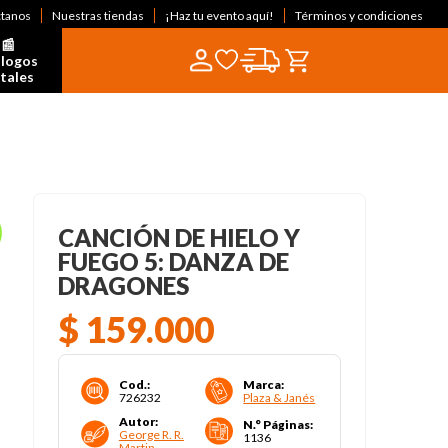
ctanos
Nuestras tiendas
¡Haz tu evento aquí!
Términos y condiciones
📰  
logos 
itales
CANCIÓN DE HIELO Y
FUEGO 5: DANZA DE
DRAGONES
$
159
.
000
Cod.
:
Marca
:
726232
Plaza & Janés
Autor
:
N.° Páginas
:
George R. R.
1136
Martin