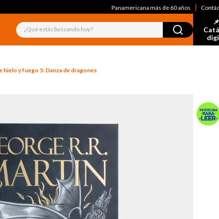
Panamericana más de 60 años
Contá
📌
¿Qué estás buscando hoy?
Catá
dig
 hielo y fuego 5: Danza de dragones