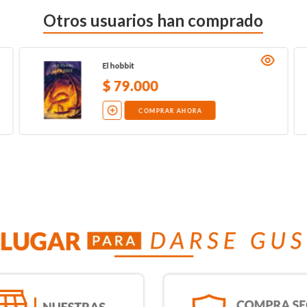
Otros usuarios han comprado
El hobbit
$
79
.
000
COMPRAR AHORA