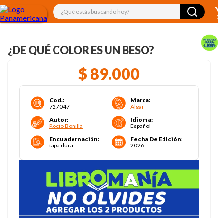
¿Qué estás buscando hoy?
¿DE QUÉ COLOR ES UN BESO?
$
89
.
000
Cod.
:
Marca
:
727047
Algar
Autor
:
Idioma
:
Rocio Bonilla
Español
Encuadernación
:
Fecha De Edición
:
tapa dura
2026