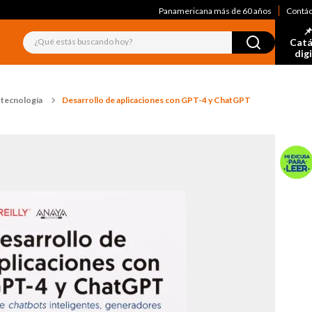
Panamericana más de 60 años
Contá
📌
¿Qué estás buscando hoy?
Catá
dig
 tecnología
Desarrollo de aplicaciones con GPT-4 y ChatGPT