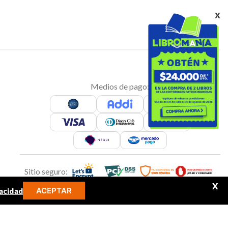
x
Medios de pago:
Sitio seguro:
X
ACEPTAR
acidad