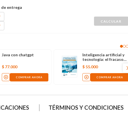
Java con chatgpt
Inteligencia artificial y
tecnología: el fracaso
de la revolución digital
$
77
.
000
$
55
.
000
COMPRAR AHORA
COMPRAR AHORA
ICACIONES
TÉRMINOS Y CONDICIONES