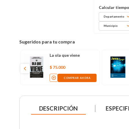
Departamento
Municipio
Sugeridos para tu compra
La ola que viene
$
75
.
000
COMPRAR AHORA
DESCRIPCIÓN
ESPECIF