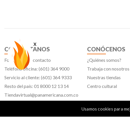
x
CONTÁCTANOS
CONÓCENOS
Formulario de contacto
¿Quiénes somos?
Teléfono oficina: (601) 364 9000
Trabaja con nosotros
Servicio al cliente: (601) 364 9333
Nuestras tiendas
Resto del país: 01 8000 12 13 14
Centro cultural
Tiendavirtual@panamericana.com.co
Servicliente@panamericana.com.co
Usamos cookies para mej
notificaciones@panamericana.com.co
Calle 12 # 34 - 30, Bogotá D.C.