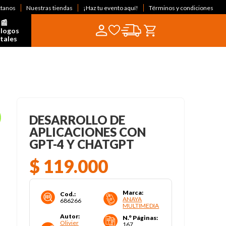
ctanos
Nuestras tiendas
¡Haz tu evento aquí!
Términos y condiciones
📰  
logos 
itales
DESARROLLO DE
APLICACIONES CON
GPT-4 Y CHATGPT
$
119
.
000
Marca
:
Cod.
:
ANAYA
686266
MULTIMEDIA
Autor
:
N.° Páginas
:
Olivier
167