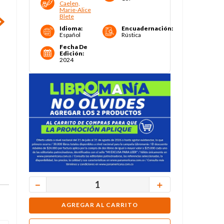
Caelen,
Marie-Alice
Blete
Idioma
:
Encuadernación
:
Español
Rústica
Fecha De
Edición
:
2024
－
＋
AGREGAR AL CARRITO