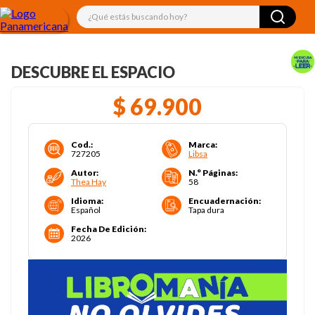
¿Qué estás buscando hoy?
DESCUBRE EL ESPACIO
$
69
.
900
Cod.
:
Marca
:
727205
Libsa
Autor
:
N.° Páginas
:
Thea Hay
58
Idioma
:
Encuadernación
:
Español
Tapa dura
Fecha De Edición
:
2026