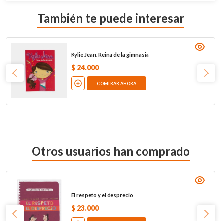
También te puede interesar
Kylie Jean. Reina de la gimnasia
$
24
.
000
COMPRAR AHORA
Otros usuarios han comprado
El respeto y el desprecio
$
23
.
000