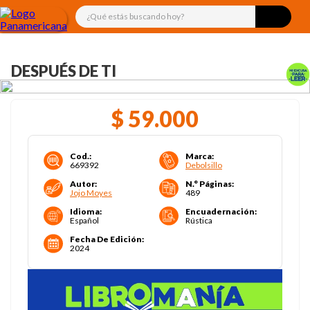
¿Qué estás buscando hoy?
DESPUÉS DE TI
$
59
.
000
Cod.
:
Marca
:
669392
Debolsillo
Autor
:
N.° Páginas
:
Jojo Moyes
489
Idioma
:
Encuadernación
:
Español
Rústica
Fecha De Edición
:
2024