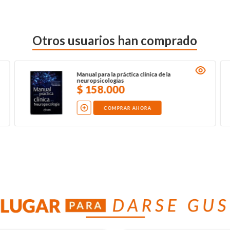
Otros usuarios han comprado
Manual para la práctica clínica de la
neuropsicologías
$
158
.
000
COMPRAR AHORA