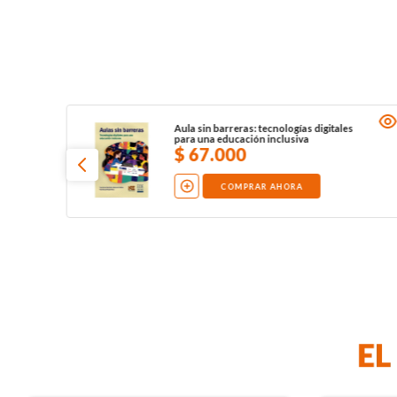
Aula sin barreras: tecnologías digitales
para una educación inclusiva
$
67
.
000
COMPRAR AHORA