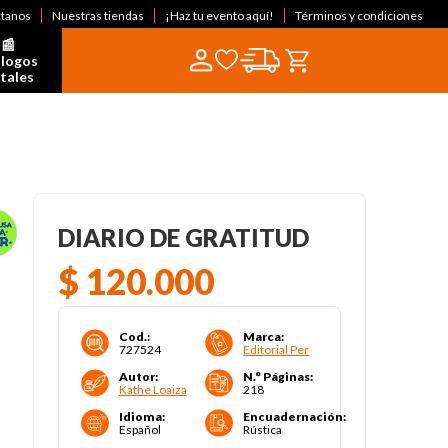
ctanos
Nuestras tiendas
¡Haz tu evento aquí!
Términos y condiciones
📰  
logos 
itales
DIARIO DE GRATITUD
$
120
.
000
Cod.
:
Marca
:
727524
Editorial Per
Autor
:
N.° Páginas
:
Kathe Loaiza
218
Idioma
:
Encuadernación
:
Español
Rústica