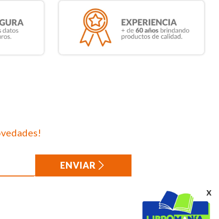
ovedades!
ENVIAR
x