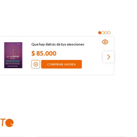
Que hay detrás de tus emociones
$
85
.
000
COMPRAR AHORA