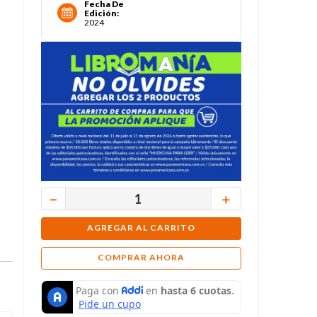
Fecha De
Edición
:
2024
－
＋
AGREGAR AL CARRITO
COMPRAR AHORA