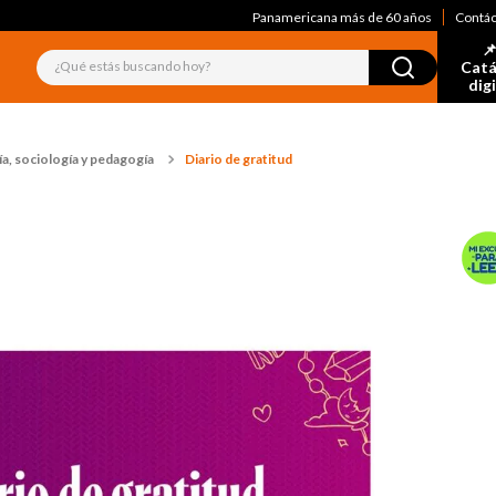
Panamericana más de 60 años
Contá
📌
¿Qué estás buscando hoy?
Catá
dig
a, sociología y pedagogía
Diario de gratitud