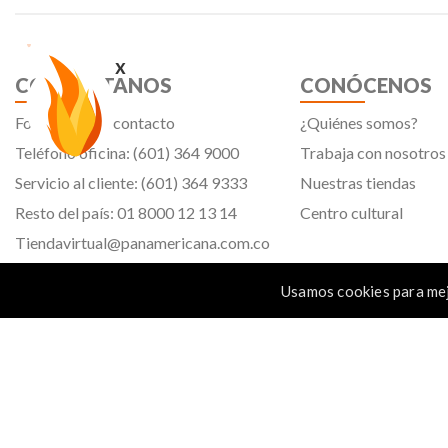
x
CONTÁCTANOS
CONÓCENOS
Formulario de contacto
¿Quiénes somos?
Teléfono oficina: (601) 364 9000
Trabaja con nosotros
Servicio al cliente: (601) 364 9333
Nuestras tiendas
Resto del país: 01 8000 12 13 14
Centro cultural
Tiendavirtual@panamericana.com.co
Servicliente@panamericana.com.co
Usamos cookies para mej
notificaciones@panamericana.com.co
Calle 12 # 34 - 30, Bogotá D.C.
Panamericana librería y papelería s.a. Copyright © 2023 | Nit: 830 037 946 |