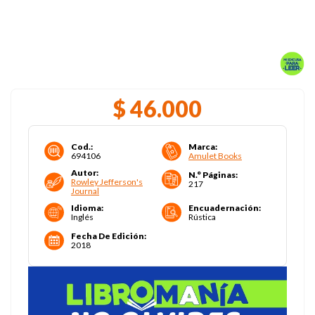
$
46
.
000
Cod.
:
Marca
:
694106
Amulet Books
Autor
:
N.° Páginas
:
Rowley Jefferson's
217
Journal
Idioma
:
Encuadernación
:
Inglés
Rústica
Fecha De Edición
:
2018