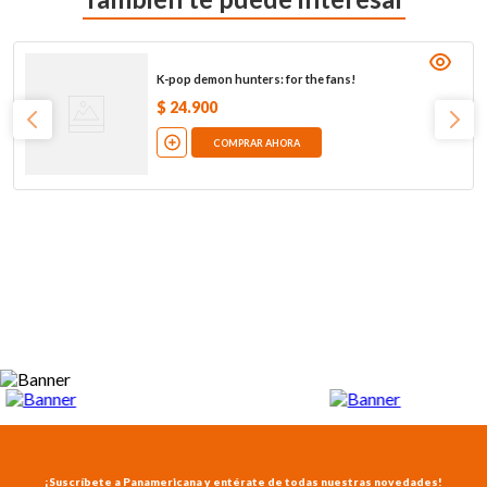
K-pop demon hunters: for the fans!
$
24
.
900
COMPRAR AHORA
¡Suscríbete a Panamericana y entérate de todas nuestras novedades!