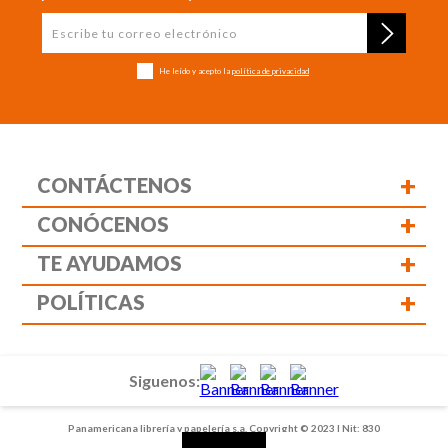
He leído y acepto la
política de privacidad
+
CONTÁCTENOS
+
CONÓCENOS
+
TE AYUDAMOS
+
POLÍTICAS
Siguenos:
Panamericana librería y papelería s.a. Copyright © 2023 | Nit: 830
037 946 | Todos los derechos reservados