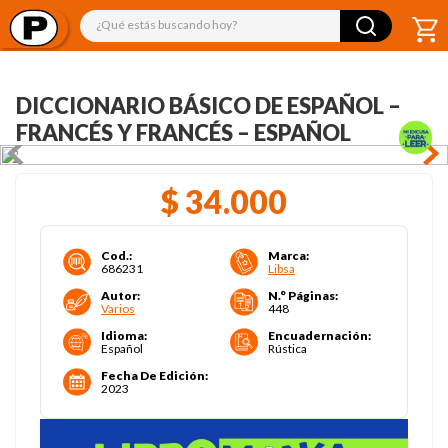
¿Qué estás buscando hoy?
DICCIONARIO BÁSICO DE ESPAÑOL –
FRANCÉS Y FRANCÉS – ESPAÑOL
$
34
.
000
Cod.
:
Marca
:
686231
Libsa
Autor
:
N.° Páginas
:
Varios
448
Idioma
:
Encuadernación
:
Español
Rústica
Fecha De Edición
:
2023