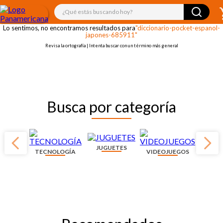
¡OOPS!
¿Qué estás buscando hoy?
Lo sentimos, no encontramos resultados para
"diccionario-pocket-espanol-
japones-685911"
Revisa la ortografía | Intenta buscar con un término más general
Busca por categoría
JUGUETES
TECNOLOGÍA
VIDEOJUEGOS