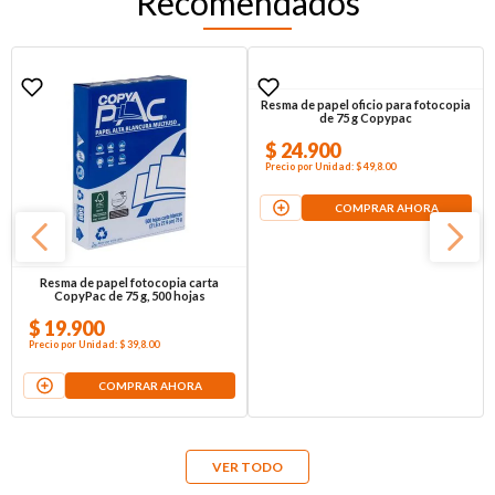
Recomendados
Resma de papel fotocopia carta
Resma de papel oficio para fotocopia
CopyPac de 75 g, 500 hojas
de 75 g Copypac
$
19
.
900
$
24
.
900
Precio por
Unidad
:
$ 39,8
.00
Precio por
Unidad
:
$ 49,8
.00
COMPRAR AHORA
COMPRAR AHORA
VER TODO