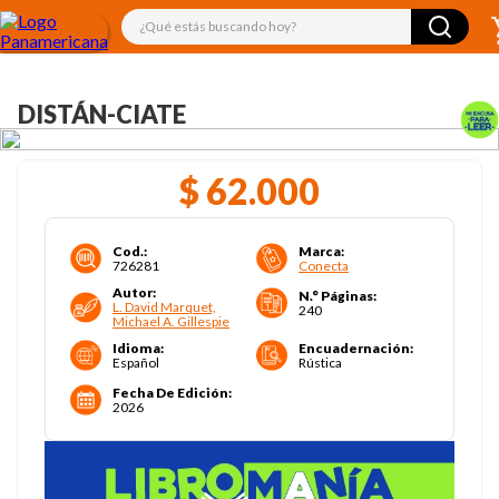
¿Qué estás buscando hoy?
DISTÁN-CIATE
$
62
.
000
Cod.
:
Marca
:
726281
Conecta
Autor
:
N.° Páginas
:
L. David Marquet,
240
Michael A. Gillespie
Idioma
:
Encuadernación
:
Español
Rústica
Fecha De Edición
:
2026