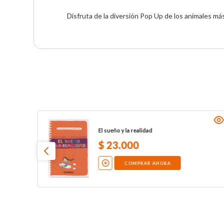
Disfruta de la diversión Pop Up de los animales má
El sueño y la realidad
$
23
.
000
COMPRAR AHORA