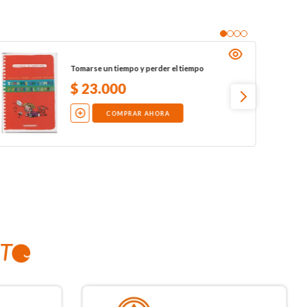
Tomarse un tiempo y perder el tiempo
$
23
.
000
COMPRAR AHORA