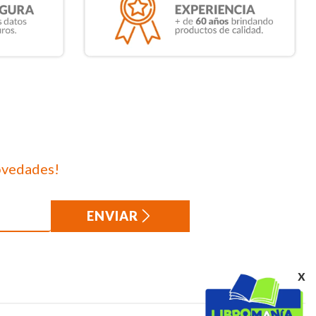
ovedades!
ENVIAR
x