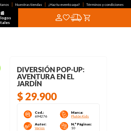
ctanos
Nuestras tiendas
¡Haz tu evento aquí!
Términos y condiciones
📰  
logos 
itales
DIVERSIÓN POP-UP:
AVENTURA EN EL
JARDÍN
$
29
.
900
Cod.
:
Marca
:
694276
Plutón Kids
Autor
:
N.° Páginas
:
Varios
10