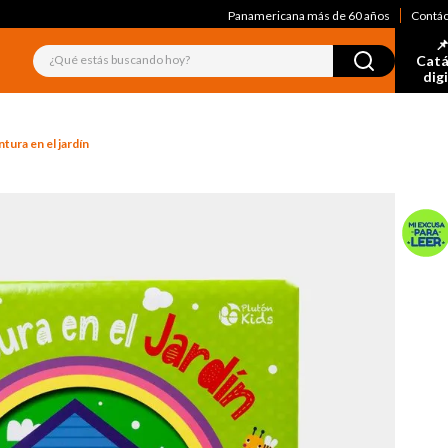
Panamericana más de 60 años
Contá
📌
¿Qué estás buscando hoy?
Catá
dig
tura en el jardín