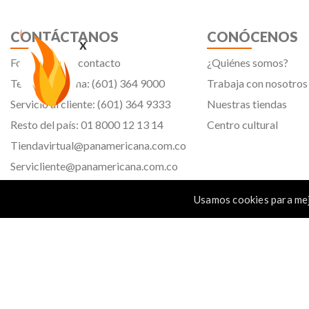
CONTÁCTANOS
CONÓCENOS
x
Formulario de contacto
¿Quiénes somos?
Teléfono oficina: (601) 364 9000
Trabaja con nosotros
Servicio al cliente: (601) 364 9333
Nuestras tiendas
Resto del país: 01 8000 12 13 14
Centro cultural
Tiendavirtual@panamericana.com.co
Servicliente@panamericana.com.co
notificaciones@panamericana.com.co
Usamos cookies para mej
lineaetica@panamericana.com.co
Calle 12 # 34 - 30, Bogotá D.C.
Panamericana librería y papelería s.a. Copyright © 2023 | Nit: 830 037 946 |