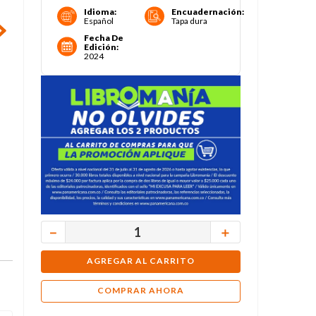
Idioma
:
Encuadernación
:
Español
Tapa dura
Fecha De
Edición
:
2024
－
＋
AGREGAR AL CARRITO
COMPRAR AHORA