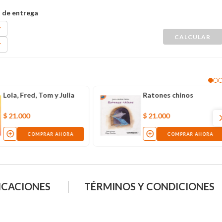
Lola, Fred, Tom y Julia
Ratones chinos
$
21
.
000
$
21
.
000
COMPRAR AHORA
COMPRAR AHORA
ICACIONES
TÉRMINOS Y CONDICIONES