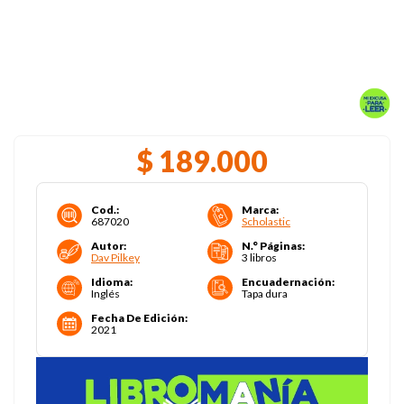
$
189
.
000
Cod.
:
Marca
:
687020
Scholastic
Autor
:
N.° Páginas
:
Dav Pilkey
3 libros
Idioma
:
Encuadernación
:
Inglés
Tapa dura
Fecha De Edición
:
2021