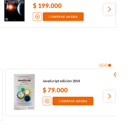
$
10
.
500
COMPRAR AHORA
OS X Mavericks
$
30
.
000
COMPRAR AHORA