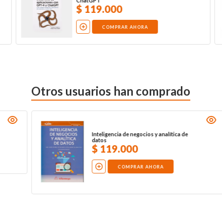
$
199
.
000
COMPRAR AHORA
Otros usuarios han comprado
JavaScript edición 2018
$
79
.
000
COMPRAR AHORA