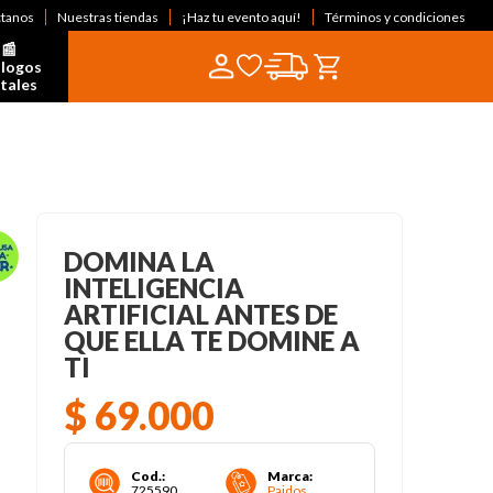
ctanos
Nuestras tiendas
¡Haz tu evento aquí!
Términos y condiciones
📰  
logos 
itales
DOMINA LA
INTELIGENCIA
ARTIFICIAL ANTES DE
QUE ELLA TE DOMINE A
TI
$
69
.
000
Cod.
:
Marca
:
725590
Paidos