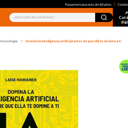
Panamericana más de 60 años
Contá
📌
¿Qué estás buscando hoy?
Catá
dig
 tecnología
Domina la inteligencia artificial antes de que ella te domine a ti