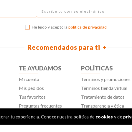
He leído y acepto la
política de privacidad
Recomendados para ti
TE AYUDAMOS
POLÍTICAS
Mi cuenta
Términos y promociones
Mis pedidos
Términos tienda virtual
Tus favoritos
Tratamiento de datos
Preguntas frecuentes
Transparencia y ética
empresarial
Línea ética
orar tu experiencia. Conoce nuestra política de
cookies
y de
priv
Política de cookies
Proveedores
Aviso de privacidad