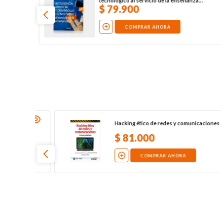
ChatGPT
$
119
.
000
COMPRAR AHORA
es
Inteligencia de negocios y analítica de
datos
$
119
.
000
COMPRAR AHORA