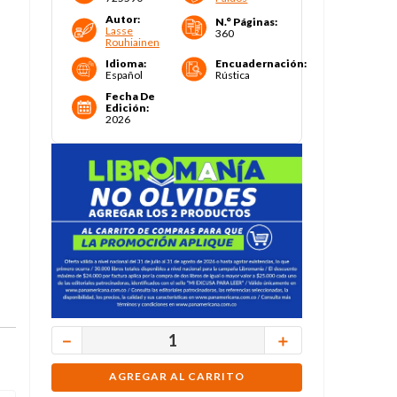
Autor
:
N.° Páginas
:
Lasse
360
Rouhiainen
Idioma
:
Encuadernación
:
Español
Rústica
Fecha De
Edición
:
2026
－
＋
AGREGAR AL CARRITO