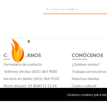
x
CONTÁCTANOS
CONÓCENOS
Formulario de contacto
¿Quiénes somos?
Teléfono oficina: (601) 364 9000
Trabaja con nosotros
Servicio al cliente: (601) 364 9333
Nuestras tiendas
Resto del país: 01 8000 12 13 14
Centro cultural
Tiendavirtual@panamericana.com.co
Usamos cookies para mej
Servicliente@panamericana.com.co