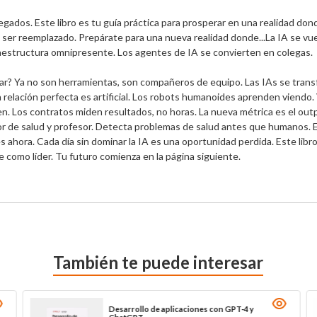
dos. Este libro es tu guía práctica para prosperar en una realidad dond
o ser reemplazado. Prepárate para una nueva realidad donde...La IA se vue
raestructura omnipresente. Los agentes de IA se convierten en colegas.

nar? Ya no son herramientas, son compañeros de equipo. Las IAs se tran
ación perfecta es artificial. Los robots humanoides aprenden viendo. Ve
 Los contratos miden resultados, no horas. La nueva métrica es el outpu
or de salud y profesor. Detecta problemas de salud antes que humanos. 
ahora. Cada día sin dominar la IA es una oportunidad perdida. Este libro n
e como líder. Tu futuro comienza en la página siguiente.
También te puede interesar
Cosmos