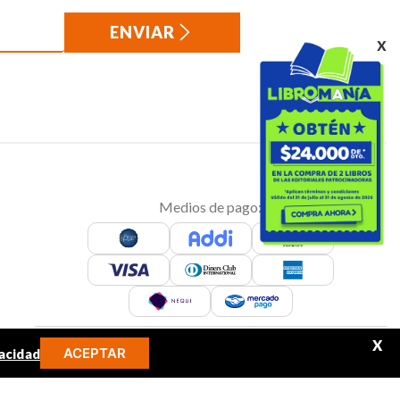
ENVIAR
x
Medios de pago:
X
ACEPTAR
acidad
Sitio seguro: