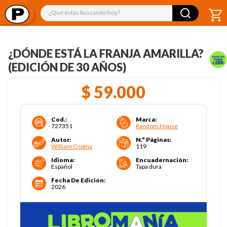
¿Qué estás buscando hoy?
¿DÓNDE ESTÁ LA FRANJA AMARILLA?
(EDICIÓN DE 30 AÑOS)
$
59
.
000
Cod.
:
Marca
:
727351
Random House
Autor
:
N.° Páginas
:
William Ospina
119
Idioma
:
Encuadernación
:
Español
Tapa dura
Fecha De Edición
:
2026