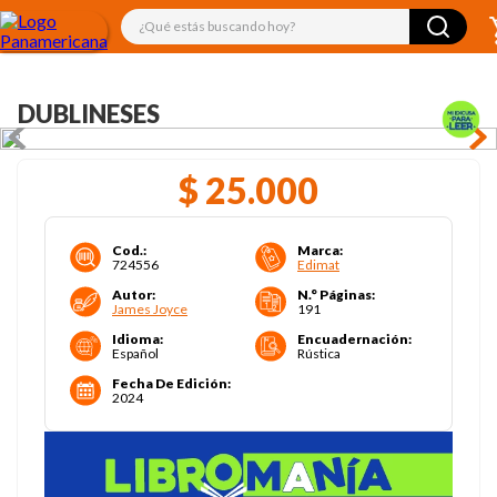
¿Qué estás buscando hoy?
DUBLINESES
$
25
.
000
Cod.
:
Marca
:
724556
Edimat
Autor
:
N.° Páginas
:
James Joyce
191
Idioma
:
Encuadernación
:
Español
Rústica
Fecha De Edición
:
2024