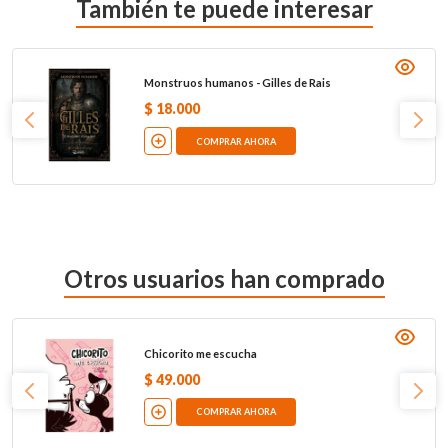
También te puede interesar
Monstruos humanos - Gilles de Rais
$
18
.
000
COMPRAR AHORA
Otros usuarios han comprado
Chicorito me escucha
$
49
.
000
COMPRAR AHORA