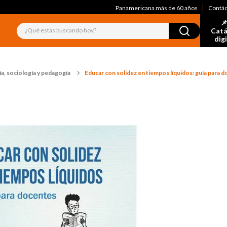
Panamericana más de 60 años
Contá
📌
¿Qué estás buscando hoy?
Catá
dig
a, sociología y pedagogía
Educar con solidez en tiempos líquidos: guía para 