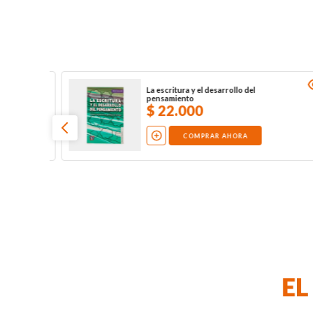
Sigmund Freud. Obras completas (Tomo 8)
$
22
.
000
COMPRAR AHORA