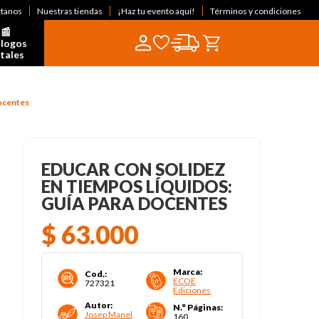
ctanos
Nuestras tiendas
¡Haz tu evento aquí!
Términos y condiciones
📰  
logos 
itales
docentes
EDUCAR CON SOLIDEZ
EN TIEMPOS LÍQUIDOS:
GUÍA PARA DOCENTES
$
63
.
000
Marca
:
Cod.
:
ECOE
727321
Ediciones
Autor
:
N.° Páginas
:
Josep Manel
160