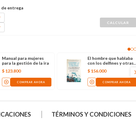
Manual para mujeres
El hombre que hablaba
para la gestión de la ira
con los delfines y otras
historias de la
$
123
.
800
$
156
.
000
neurociencia
COMPRAR AHORA
COMPRAR AHORA
ICACIONES
TÉRMINOS Y CONDICIONES