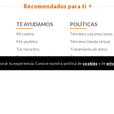
Recomendados para ti
TE AYUDAMOS
POLÍTICAS
Mi cuenta
Términos y promociones
Mis pedidos
Términos tienda virtual
Tus favoritos
Tratamiento de datos
Preguntas frecuentes
Transparencia y ética
empresarial
orar tu experiencia. Conoce nuestra política de
cookies
y de
priv
Línea ética
Política de cookies
Proveedores
Aviso de privacidad
SIC
TÉR
1
.
2
.
 Todos los derechos reservados