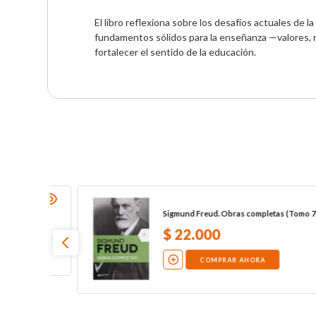
El libro reflexiona sobre los desafíos actuales de 
fundamentos sólidos para la enseñanza —valores, ri
fortalecer el sentido de la educación.
 7)
Familia recompuesta. Los tuyos, los míos y
los nuestros
$
12
.
900
COMPRAR AHORA