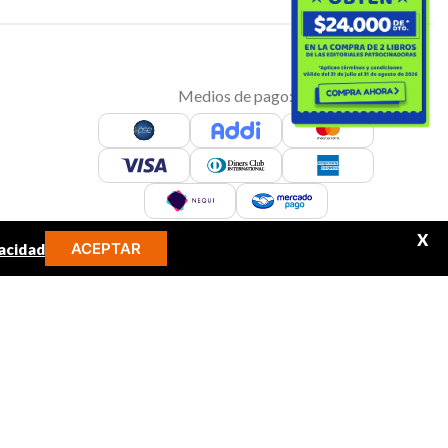
Medios de pago:
X
ACEPTAR
acidad
Sitio seguro:
MINOS MÁS BUSCADOS
libro
audifonos
Síguenos en: