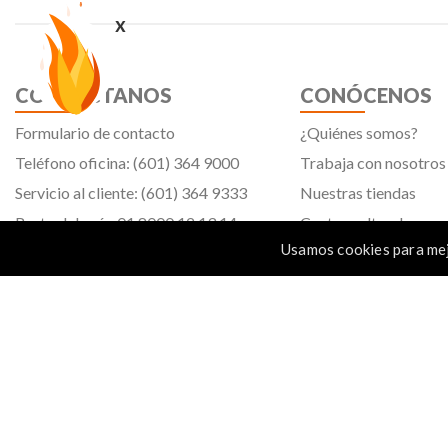
x
CONTÁCTANOS
CONÓCENOS
Formulario de contacto
¿Quiénes somos?
Teléfono oficina: (601) 364 9000
Trabaja con nosotros
Servicio al cliente: (601) 364 9333
Nuestras tiendas
Resto del país: 01 8000 12 13 14
Centro cultural
Usamos cookies para mej
Tiendavirtual@panamericana.com.co
Servicliente@panamericana.com.co
notificaciones@panamericana.com.co
Calle 12 # 34 - 30, Bogotá D.C.
Panamericana librería y papelería s.a. Copyright © 2023 | Nit: 830 037 946 |