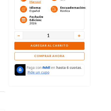
Marrasé
Idioma
:
Encuadernación
:
Español
Rústica
Fecha De
Edición
:
2026
－
＋
AGREGAR AL CARRITO
COMPRAR AHORA