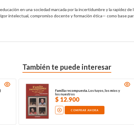
la educación en una sociedad marcada por la incertidumbre y la rapidez de 
gor intelectual, compromiso docente y formación ética— como base para o
También te puede interesar
Envejezca con desvergüenza. El resto de
su vida es lo mejor de su vida
$
19
.
900
COMPRAR AHORA