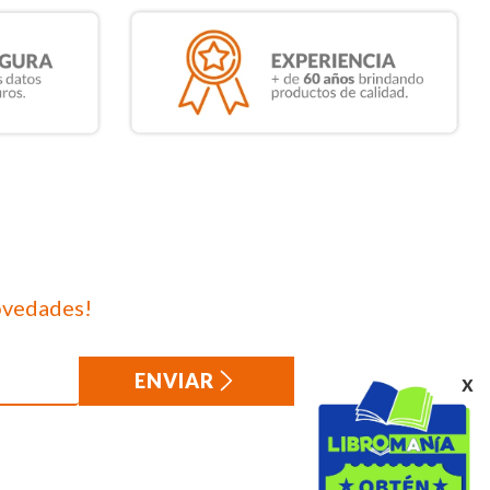
ovedades!
ENVIAR
x