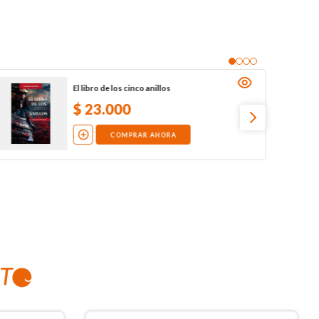
El libro de los cinco anillos
$
23
.
000
COMPRAR AHORA