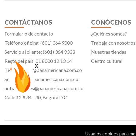
CONTÁCTANOS
CONÓCENOS
Formulario de contacto
¿Quiénes somos?
Teléfono oficina: (601) 364 9000
Trabaja con nosotros
Servicio al cliente: (601) 364 9333
Nuestras tiendas
Resto del país: 01 8000 12 13 14
Centro cultural
x
Tiendavirtual@panamericana.com.co
Servicliente@panamericana.com.co
notificaciones@panamericana.com.co
Calle 12 # 34 - 30, Bogotá D.C.
Panamericana librería y papelería s.a. Copyright © 2023 | Nit: 830 037 946 |
Usamos cookies para mej