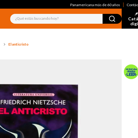
Panamericana más de 60 años
Contá
📌
¿Qué estás buscando hoy?
Catá
dig
El anticristo