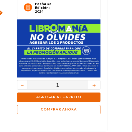
Fecha De
Edición
:
2024
－
＋
AGREGAR AL CARRITO
COMPRAR AHORA