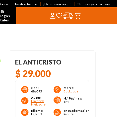
ctanos
Nuestras tiendas
¡Haz tu evento aquí!
Términos y condiciones
📰  
logos 
itales
EL ANTICRISTO
$
29
.
000
Cod.
:
Marca
:
686095
Booktrade
Autor
:
N.° Páginas
:
Friedrich
121
Nietzsche
Idioma
:
Encuadernación
:
Español
Rústica