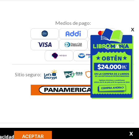
Medios de pago:
x
Sitio seguro:
Síguenos en:
X
ACEPTAR
acidad