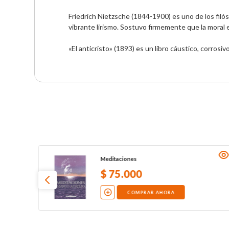
Friedrich Nietzsche (1844-1900) es uno de los fil
vibrante lirismo. Sostuvo firmemente que la moral e
«El anticristo» (1893) es un libro cáustico, corrosi
Meditaciones
$
75
.
000
COMPRAR AHORA