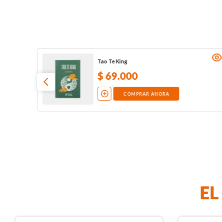
Tao Te King
$
69
.
000
COMPRAR AHORA