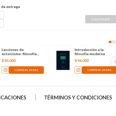
Lecciones de
Introducción a la
estoicismo: filosofía
filosofía moderna
antigua para la vida
$
45
.
000
$
96
.
000
moderna
COMPRAR AHORA
COMPRAR AHORA
ICACIONES
TÉRMINOS Y CONDICIONES