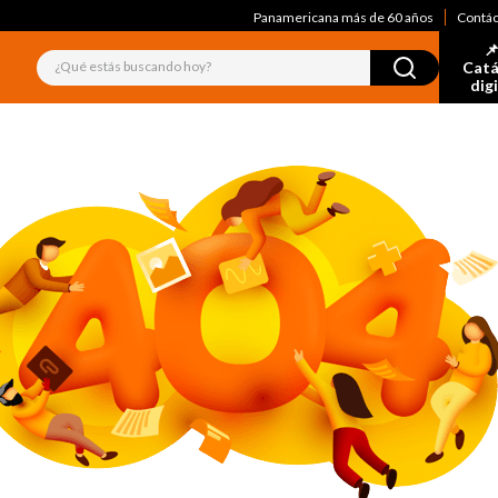
Panamericana más de 60 años
Contá
📌
¿Qué estás buscando hoy?
Catá
dig