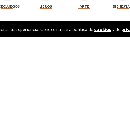
DEOJUEGOS
LIBROS
ARTE
BIENEST
orar tu experiencia. Conoce nuestra política de
cookies
y de
priv
Recomendados
TÉR
1
.
2
.
3
.
4
.
5
.
6
.
otocopia de 75 g
Pila alcalina Duracell AA x 4 unidades + 2
Pila alcalina D