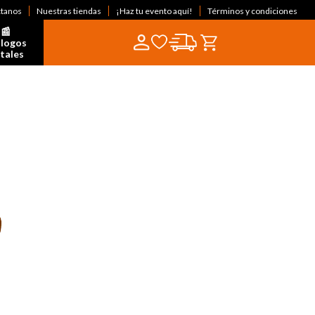
ctanos
Nuestras tiendas
¡Haz tu evento aquí!
Términos y condiciones
📰  
logos 
itales