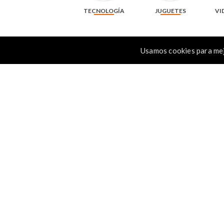
TECNOLOGÍA
JUGUETES
VI
Usamos cookies para mej
Resma de papel fotocopia carta CopyPac de
Resma de papel oficio para f