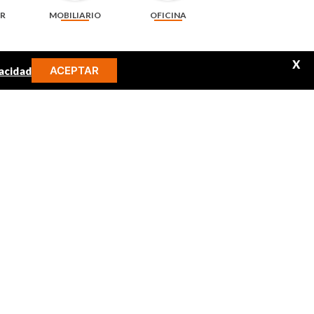
AR
MOBILIARIO
OFICINA
X
ACEPTAR
acidad
MINOS MÁS BUSCADOS
libro
audifonos
juguetes
audio
mickey
rompecabezas
uracell AAA x 4 unidades + 2
Llavero de 6.5 cm arcoíris, pompón y cascabel